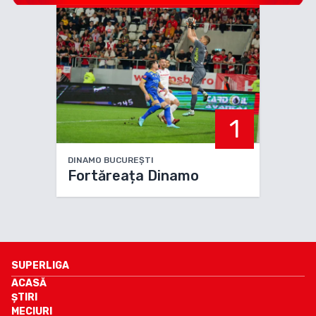
1
DINAMO BUCUREȘTI
Fortăreața Dinamo
SUPERLIGA
ACASĂ
ȘTIRI
MECIURI