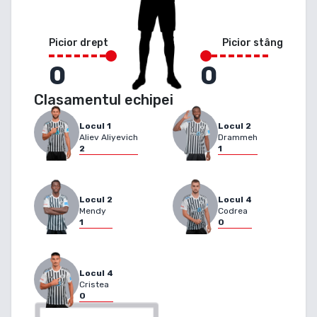
Picior drept
Picior stâng
0
0
Clasamentul echipei
Locul
1
Locul
2
Aliev Aliyevich
Drammeh
2
1
Locul
2
Locul
4
Mendy
Codrea
1
0
Locul
4
Cristea
0