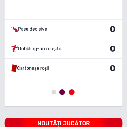
0
Pase decisive
0
Dribbling-uri reușite
0
Cartonașe roșii
NOUTĂȚI JUCĂTOR