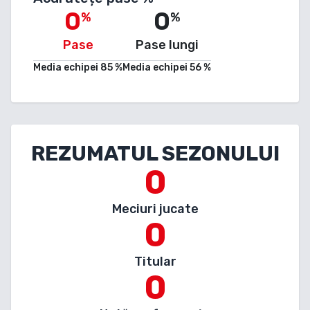
0
0
%
%
Pase
Pase lungi
Media echipei
85
%
Media echipei
56
%
REZUMATUL SEZONULUI
0
Meciuri jucate
0
Titular
0