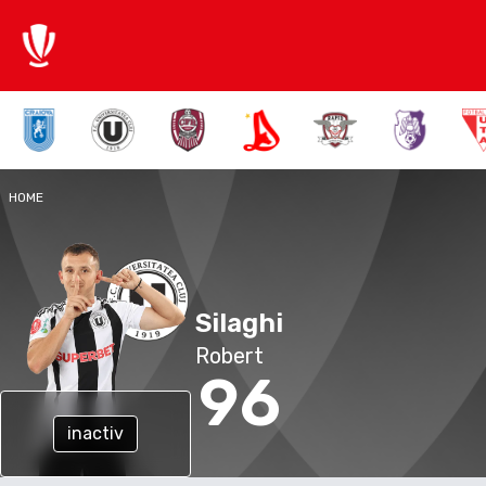
HOME
Silaghi
Robert
96
inactiv