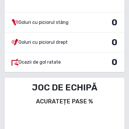
0
Goluri cu piciorul stâng
0
Goluri cu piciorul drept
0
Ocazii de gol ratate
JOC DE ECHIPĂ
ACURATEȚE PASE
%