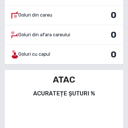
0
Goluri din careu
0
Goluri din afara careului
0
Goluri cu capul
ATAC
ACURATEȚE ȘUTURI
%