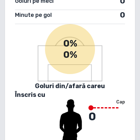
0
Goluri pe meci
0
Minute pe gol
0%
0%
Goluri din/afară careu
Înscris cu
Cap
0