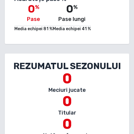
0
0
%
%
Pase
Pase lungi
Media echipei
81
%
Media echipei
41
%
REZUMATUL SEZONULUI
0
Meciuri jucate
0
Titular
0