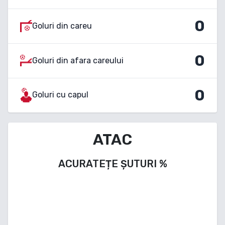
0
Goluri din careu
0
Goluri din afara careului
0
Goluri cu capul
ATAC
ACURATEȚE ȘUTURI
%