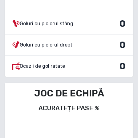
0
Goluri cu piciorul stâng
0
Goluri cu piciorul drept
0
Ocazii de gol ratate
JOC DE ECHIPĂ
ACURATEȚE PASE
%