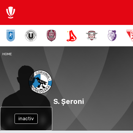
HOME
S. Șeroni
inactiv