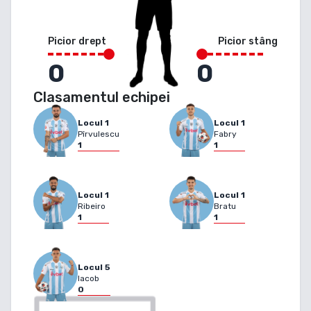
Picior drept
Picior stâng
0
0
Clasamentul echipei
Locul
1
Locul
1
Pîrvulescu
Fabry
1
1
Locul
1
Locul
1
Ribeiro
Bratu
1
1
Locul
5
Iacob
0