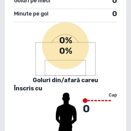
0
Goluri pe meci
0
Minute pe gol
0%
0%
Goluri din/afară careu
Înscris cu
Cap
0