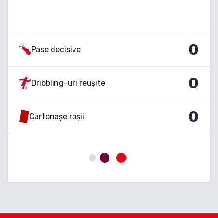
0
Pase decisive
0
Dribbling-uri reușite
0
Cartonașe roșii