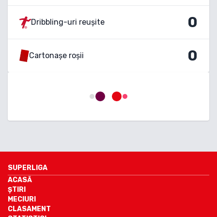
0
Dribbling-uri reușite
0
Cartonașe roșii
SUPERLIGA
ACASĂ
ȘTIRI
MECIURI
CLASAMENT