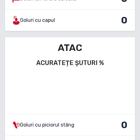
0
Goluri cu capul
ATAC
ACURATEȚE ȘUTURI
%
0
Goluri cu piciorul stâng