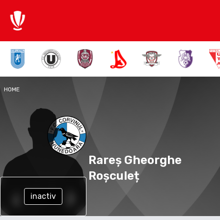
HOME
Rareș Gheorghe
Roșculeț
inactiv