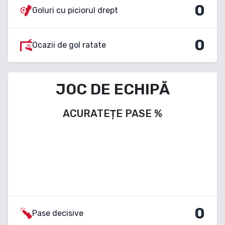
0
Goluri cu piciorul drept
0
Ocazii de gol ratate
JOC DE ECHIPĂ
ACURATEȚE PASE
%
0
Pase decisive