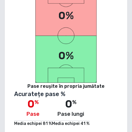
0%
0%
Pase reușite în propria jumătate
Acuratețe pase %
0
0
%
%
Pase
Pase lungi
Media echipei
81
%
Media echipei
41
%