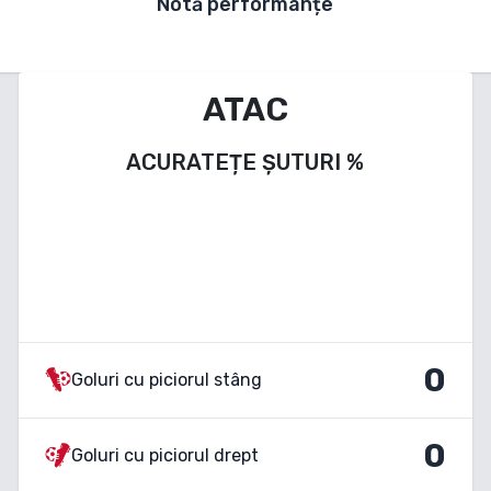
Notă performanțe
ATAC
ACURATEȚE ȘUTURI
%
0
Goluri cu piciorul stâng
0
Goluri cu piciorul drept