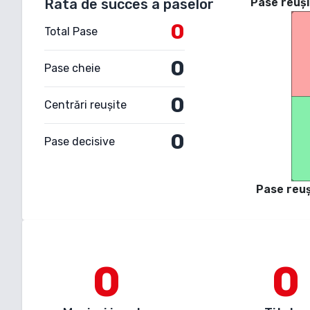
Rata de succes a paselor
Pase reuși
0
Total Pase
0
Pase cheie
0
Centrări reușite
0
Pase decisive
Pase reuș
0
0