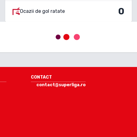
0
Ocazii de gol ratate
CONTACT
contact@superliga.ro