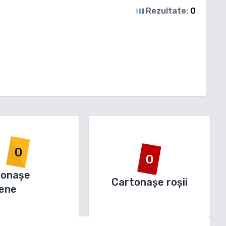
Rezultate:
0
0
0
tonașe
Cartonașe roșii
ene