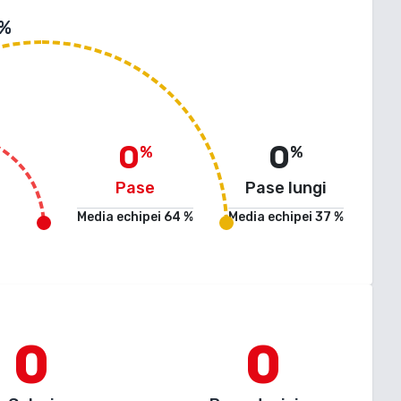
 %
0
0
%
%
Pase
Pase lungi
Media echipei
64
%
Media echipei
37
%
0
0