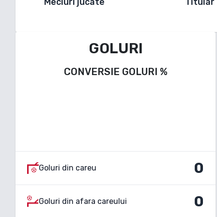
Meciuri jucate
Titular
GOLURI
CONVERSIE GOLURI
%
0
Goluri din careu
0
Goluri din afara careului