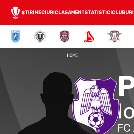
ȘTIRI
MECIURI
CLASAMENT
STATISTICI
CLUBURI
HOME
P
I
FC