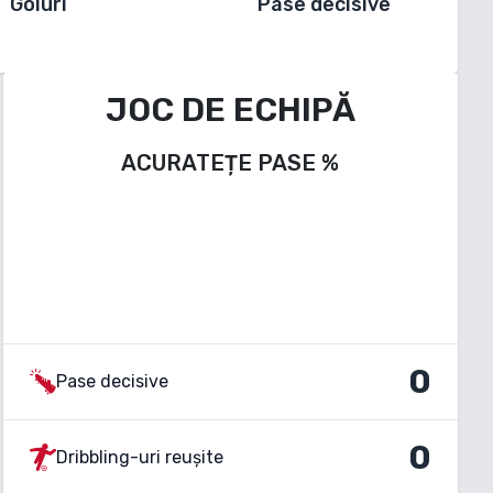
Goluri
Pase decisive
JOC DE ECHIPĂ
ACURATEȚE PASE
%
0
Pase decisive
0
Dribbling-uri reușite