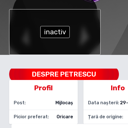
inactiv
DESPRE
PETRESCU
Profil
Info
Post:
Mijlocaș
Data nașterii:
29
Picior preferat:
Oricare
Țară de origine: