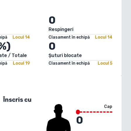
0
Respingeri
hipă
Locul
14
Clasament în echipă
Locul
14
%)
0
ate / Totale
Șuturi blocate
hipă
Locul
19
Clasament în echipă
Locul
5
Înscris cu
Cap
0