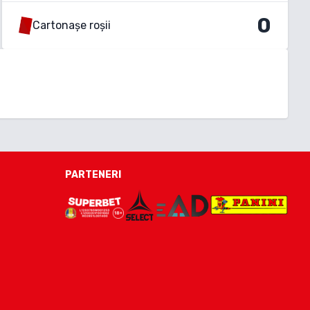
0
Cartonașe roșii
PARTENERI