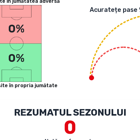
te in jumătatea adversă
Acuratețe pase
0%
0%
ite în propria jumătate
REZUMATUL SEZONULUI
0