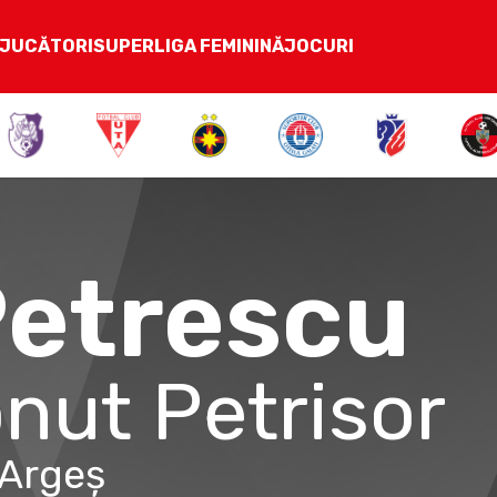
JUCĂTORI
SUPERLIGA FEMININĂ
JOCURI
etrescu
onut Petrisor
 Argeș