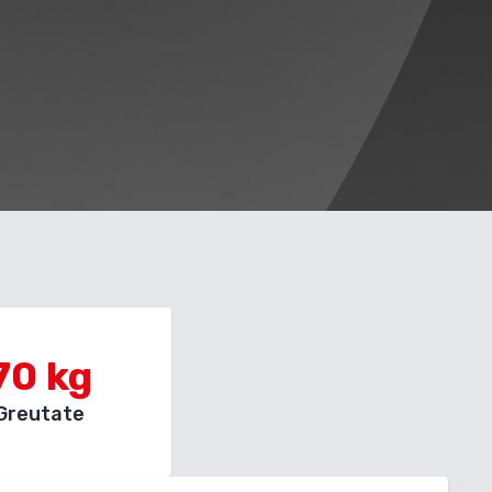
70
kg
Greutate