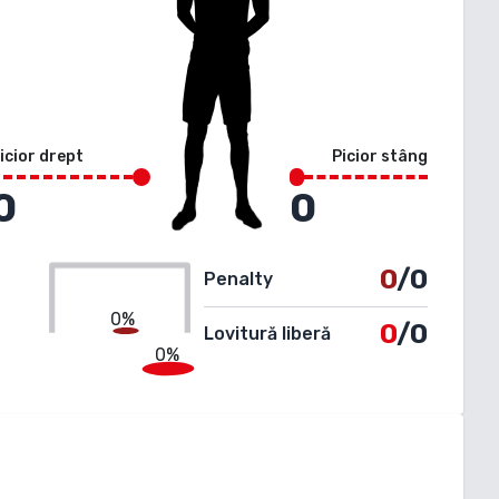
icior drept
Picior stâng
0
0
0
/0
Penalty
0%
0
/0
Lovitură liberă
0%