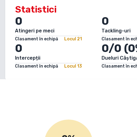
Statistici
0
0
Atingeri pe meci
Tackling-uri
Clasament în echipă
Locul
21
Clasament în ec
0
0/0 (0
Intercepții
Dueluri Câștig
Clasament în echipă
Locul
13
Clasament în ec