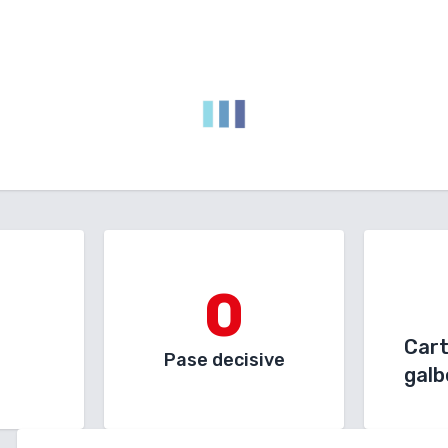
0
Car
Pase decisive
galb