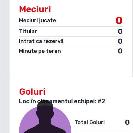
Meciuri
0
Meciuri jucate
0
Titular
0
Intrat ca rezervă
0
Minute pe teren
Goluri
Loc în clasamentul echipei: #
2
0
Total Goluri