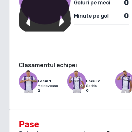
0
Goluri pe meci
0
Minute pe gol
Clasamentul echipei
Locul
1
Locul
2
Moldoveanu
Sadriu
2
0
Pase