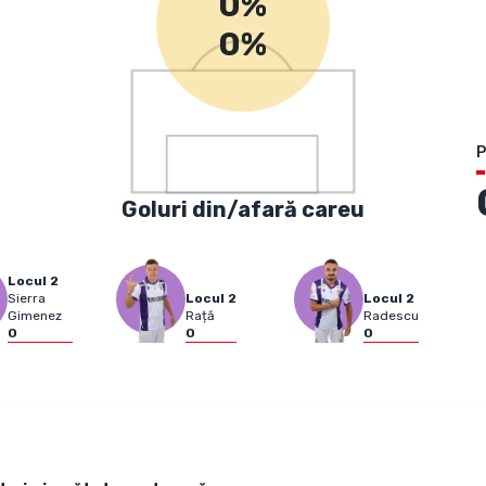
0%
0%
P
Goluri din/afară careu
Locul
2
Sierra
Locul
2
Locul
2
Gimenez
Rață
Radescu
0
0
0