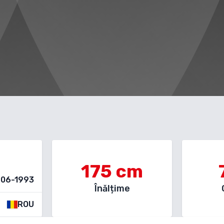
175
cm
-06-1993
Înălțime
ROU