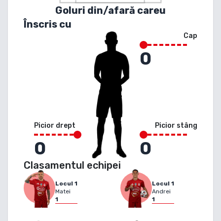
Goluri din/afară careu
Înscris cu
Cap
0
Picior drept
Picior stâng
0
0
Clasamentul echipei
Locul
1
Locul
1
Matei
Andrei
1
1