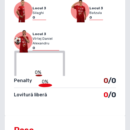
Locul
3
Locul
3
Silaghi
Batzula
0
0
Locul
3
Vîrtej Daniel
Alexandru
0
0%
0
/0
Penalty
0%
0
/0
Lovitură liberă