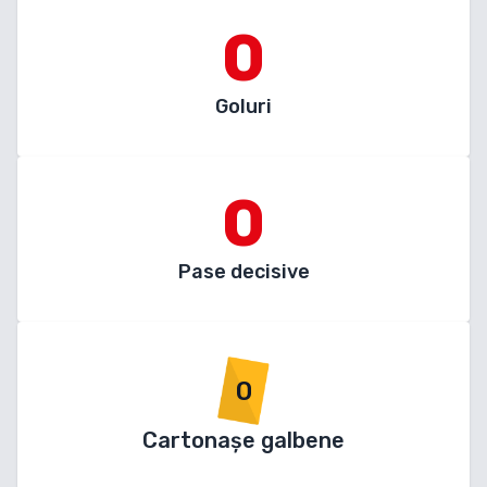
0
Goluri
0
Pase decisive
0
Cartonașe galbene