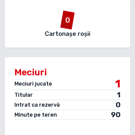
0
Cartonașe roșii
Meciuri
1
Meciuri jucate
1
Titular
0
Intrat ca rezervă
90
Minute pe teren