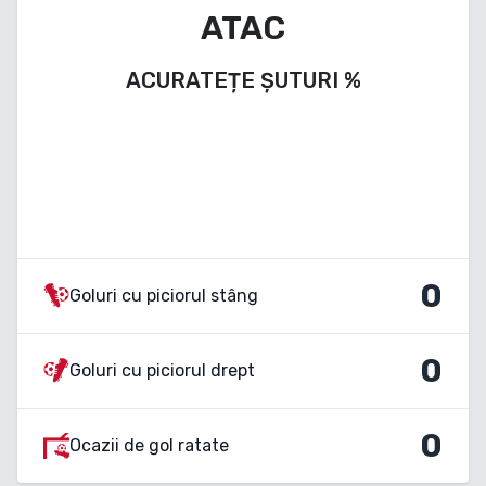
ATAC
ACURATEȚE ȘUTURI
%
0
Goluri cu piciorul stâng
0
Goluri cu piciorul drept
0
Ocazii de gol ratate