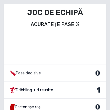
JOC DE ECHIPĂ
ACURATEȚE PASE
%
0
Pase decisive
1
Dribbling-uri reușite
0
Cartonașe roșii