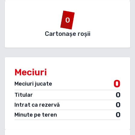
0
Cartonașe roșii
Meciuri
0
Meciuri jucate
0
Titular
0
Intrat ca rezervă
0
Minute pe teren