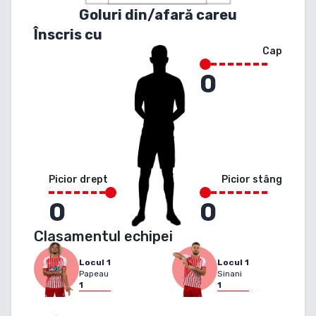
Goluri din/afară careu
Înscris cu
Cap
0
Picior drept
Picior stâng
0
0
Clasamentul echipei
Locul
1
Locul
1
Papeau
Sinani
1
1