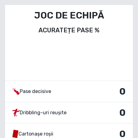
JOC DE ECHIPĂ
ACURATEȚE PASE
%
0
Pase decisive
0
Dribbling-uri reușite
0
Cartonașe roșii