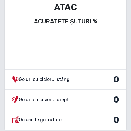
ATAC
ACURATEȚE ȘUTURI
%
0
Goluri cu piciorul stâng
0
Goluri cu piciorul drept
0
Ocazii de gol ratate