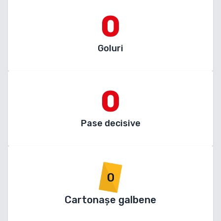
0
Goluri
0
Pase decisive
0
Cartonașe galbene