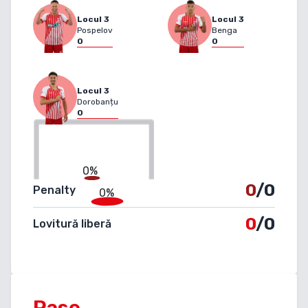
Locul
3
Locul
3
Pospelov
Benga
0
0
Locul
3
Dorobanțu
0
0%
0
/0
Penalty
0%
0
/0
Lovitură liberă
Pase