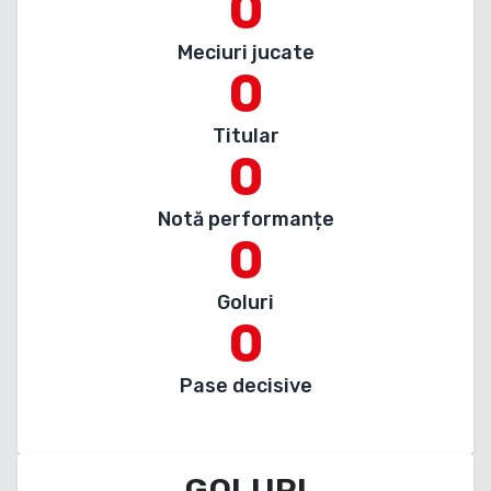
0
Meciuri jucate
0
Titular
0
Notă performanțe
0
Goluri
0
Pase decisive
GOLURI