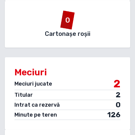
0
Cartonașe roșii
Meciuri
2
Meciuri jucate
2
Titular
0
Intrat ca rezervă
126
Minute pe teren