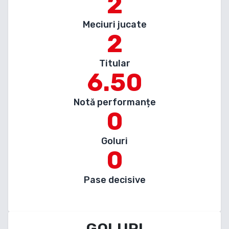
2
Meciuri jucate
2
Titular
6.50
Notă performanțe
0
Goluri
0
Pase decisive
GOLURI