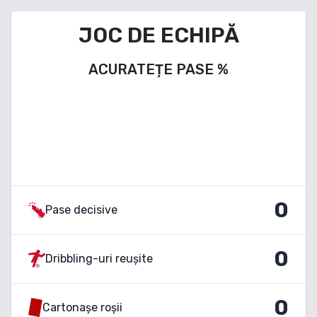
JOC DE ECHIPĂ
ACURATEȚE PASE
%
0
Pase decisive
0
Dribbling-uri reușite
0
Cartonașe roșii