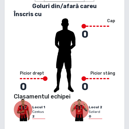
Goluri din/afară careu
Înscris cu
Cap
0
Picior drept
Picior stâng
0
0
Clasamentul echipei
Locul
1
Locul
2
Czekus
Szilard
2
0