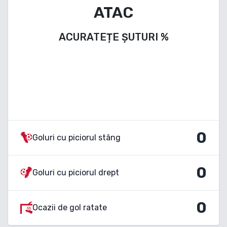
ATAC
ACURATEȚE ȘUTURI
%
0
Goluri cu piciorul stâng
0
Goluri cu piciorul drept
0
Ocazii de gol ratate