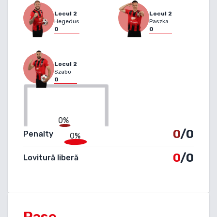
Locul
2
Locul
2
Hegedus
Paszka
0
0
Locul
2
Szabo
0
0%
0
/0
Penalty
0%
0
/0
Lovitură liberă
Pase