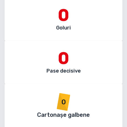
0
Goluri
0
Pase decisive
0
Cartonașe galbene