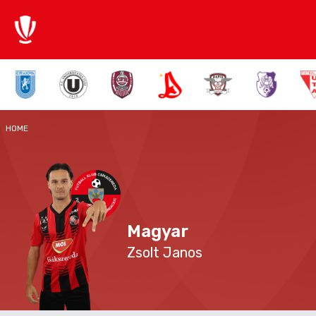
HOME
Magyar
Zsolt Janos