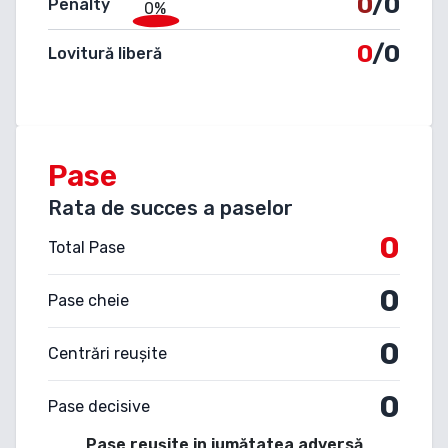
0
/0
Penalty
0%
0
/0
Lovitură liberă
Pase
Rata de succes a paselor
0
Total Pase
0
Pase cheie
0
Centrări reușite
0
Pase decisive
Pase reușite in jumătatea adversă