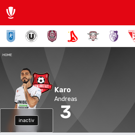
HOME
Karo
Andreas
3
inactiv