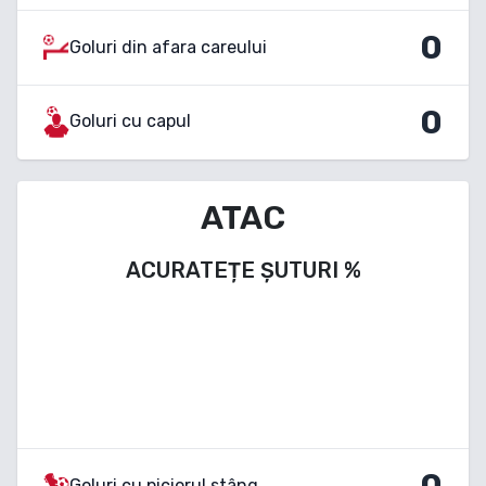
0
Goluri din afara careului
0
Goluri cu capul
ATAC
ACURATEȚE ȘUTURI
%
0
Goluri cu piciorul stâng