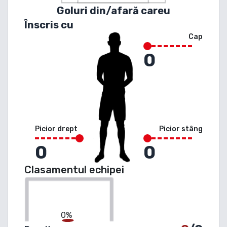
Goluri din/afară careu
Înscris cu
Cap
0
Picior drept
Picior stâng
0
0
Clasamentul echipei
0%