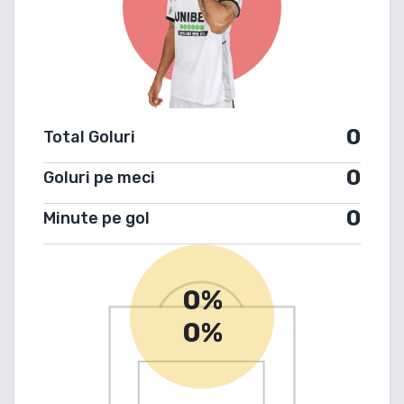
0
Total Goluri
0
Goluri pe meci
0
Minute pe gol
0%
0%