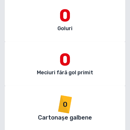
0
Goluri
0
Meciuri fără gol primit
0
Cartonașe galbene