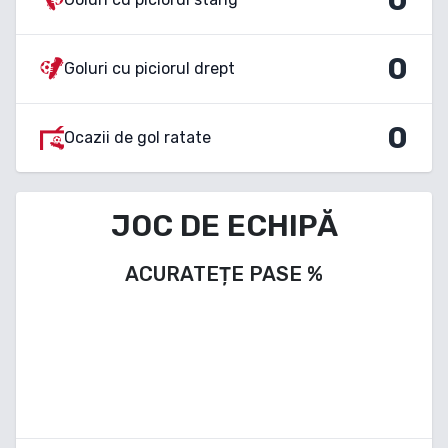
0
Goluri cu piciorul drept
0
Ocazii de gol ratate
JOC DE ECHIPĂ
ACURATEȚE PASE
%