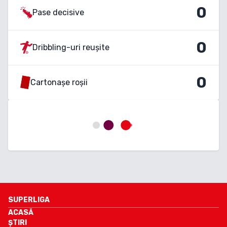
0
Pase decisive
0
Dribbling-uri reușite
0
Cartonașe roșii
SUPERLIGA
ACASĂ
ȘTIRI