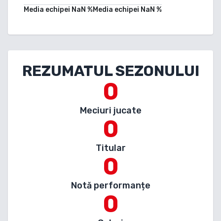
Media echipei
NaN
%
Media echipei
NaN
%
REZUMATUL SEZONULUI
0
Meciuri jucate
0
Titular
0
Notă performanțe
0