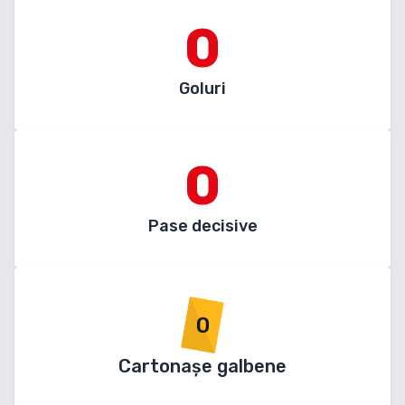
0
Goluri
0
Pase decisive
0
Cartonașe galbene