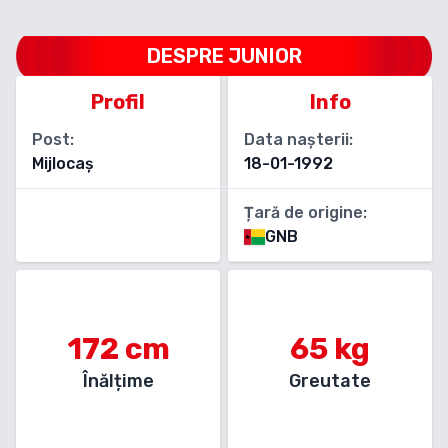
DESPRE
JUNIOR
Profil
Info
Post:
Data nașterii:
Mijlocaș
18-01-1992
Țară de origine:
GNB
172
cm
65
kg
Înălțime
Greutate