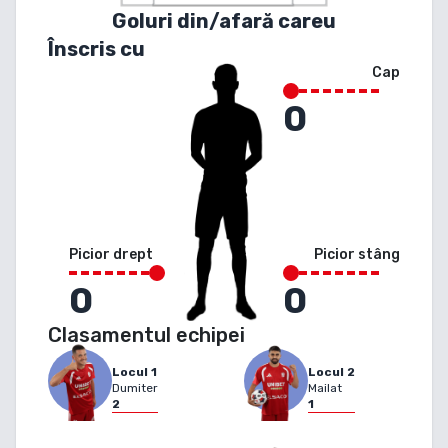
Goluri din/afară careu
Înscris cu
Cap
0
Picior drept
Picior stâng
0
0
Clasamentul echipei
Locul
1
Locul
2
Dumiter
Mailat
2
1