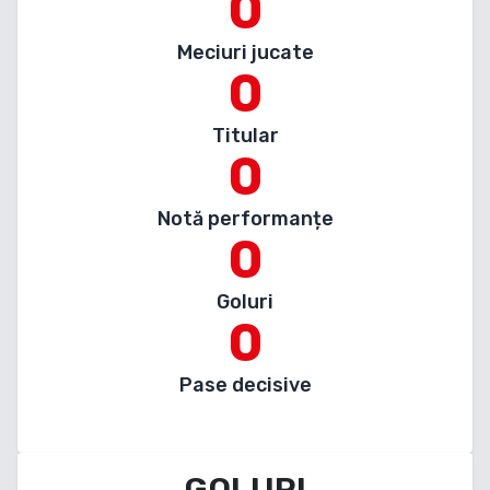
0
Meciuri jucate
0
Titular
0
Notă performanțe
0
Goluri
0
Pase decisive
GOLURI