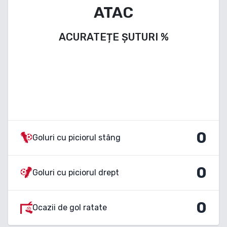
ATAC
ACURATEȚE ȘUTURI
%
0
Goluri cu piciorul stâng
0
Goluri cu piciorul drept
0
Ocazii de gol ratate