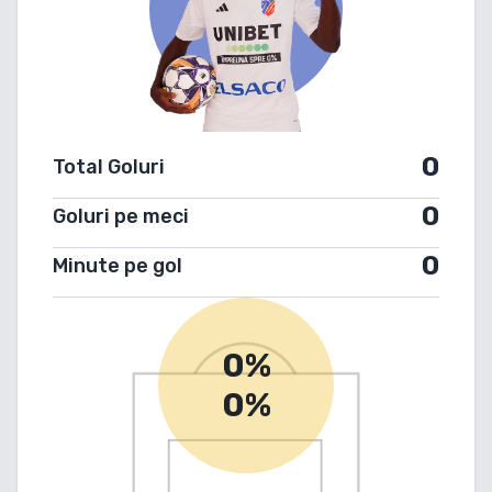
0
Total Goluri
0
Goluri pe meci
0
Minute pe gol
0%
0%