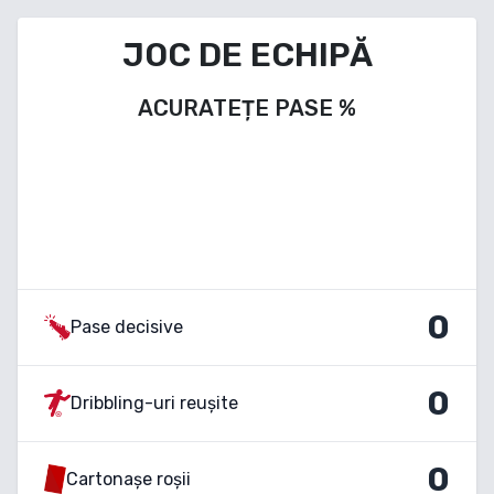
JOC DE ECHIPĂ
ACURATEȚE PASE
%
0
Pase decisive
0
Dribbling-uri reușite
0
Cartonașe roșii