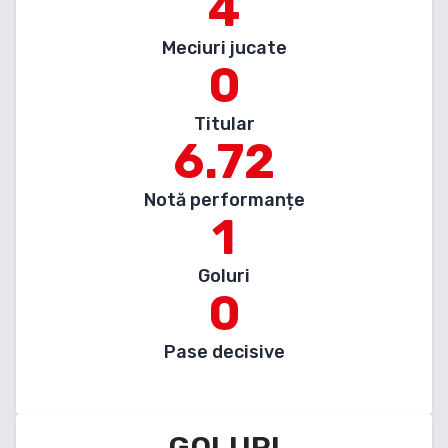
4
Meciuri jucate
0
Titular
6.72
Notă performanțe
1
Goluri
0
Pase decisive
GOLURI