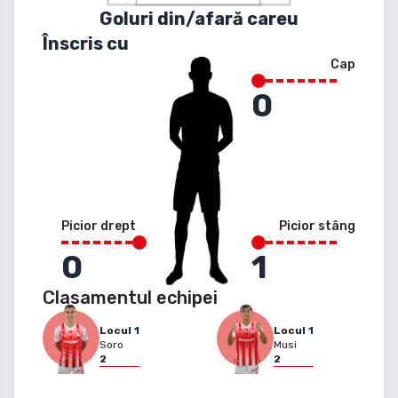
Goluri din/afară careu
Înscris cu
Cap
0
Picior drept
Picior stâng
0
1
Clasamentul echipei
Locul
1
Locul
1
Soro
Musi
2
2