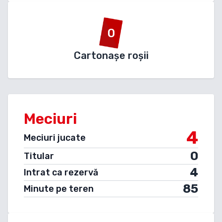
0
Cartonașe roșii
Meciuri
4
Meciuri jucate
0
Titular
4
Intrat ca rezervă
85
Minute pe teren