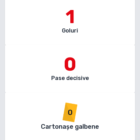
1
Goluri
0
Pase decisive
0
Cartonașe galbene