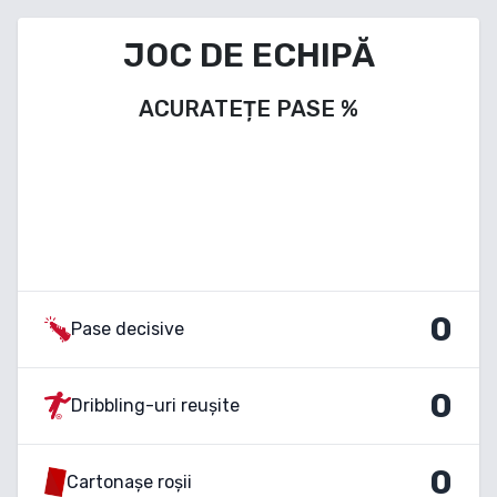
JOC DE ECHIPĂ
ACURATEȚE PASE
%
0
Pase decisive
0
Dribbling-uri reușite
0
Cartonașe roșii