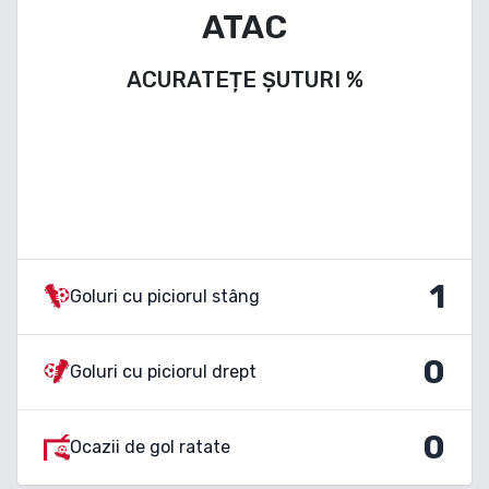
ATAC
ACURATEȚE ȘUTURI
%
1
Goluri cu piciorul stâng
0
Goluri cu piciorul drept
0
Ocazii de gol ratate