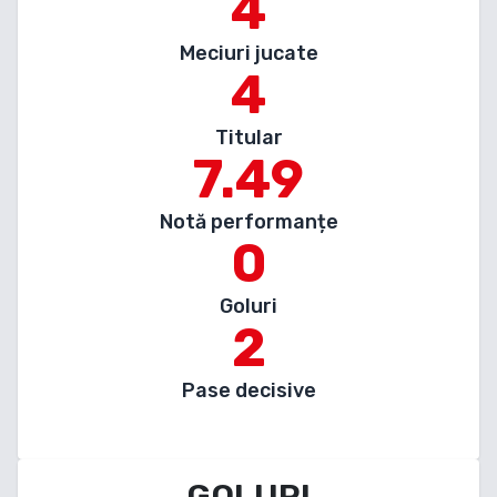
4
Meciuri jucate
4
Titular
7.49
Notă performanțe
0
Goluri
2
Pase decisive
GOLURI