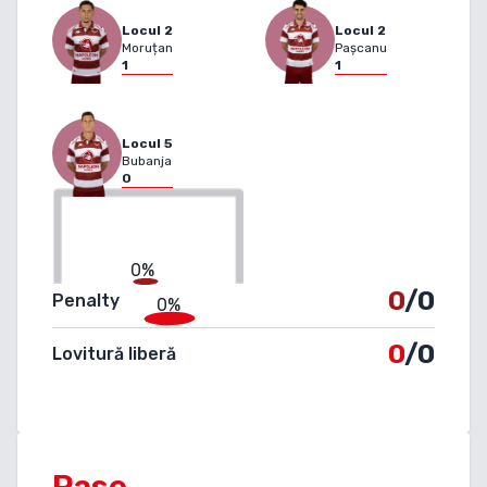
Locul
2
Locul
2
Moruțan
Pașcanu
1
1
Locul
5
Bubanja
0
0%
0
/0
Penalty
0%
0
/0
Lovitură liberă
Pase