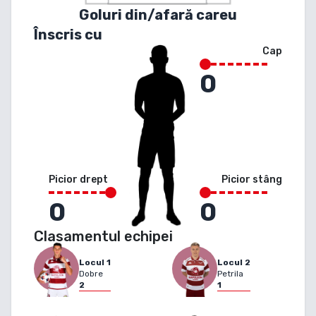
Goluri din/afară careu
Înscris cu
Cap
0
Picior drept
Picior stâng
0
0
Clasamentul echipei
Locul
1
Locul
2
Dobre
Petrila
2
1