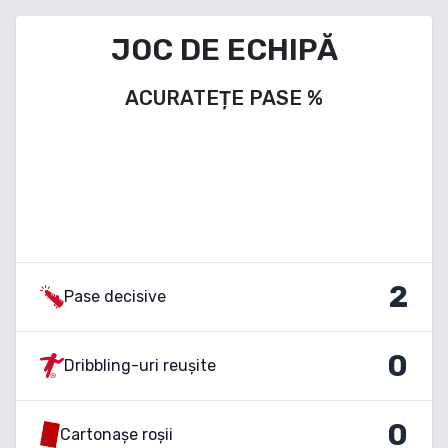
JOC DE ECHIPĂ
ACURATEȚE PASE
%
2
Pase decisive
0
Dribbling-uri reușite
0
Cartonașe roșii