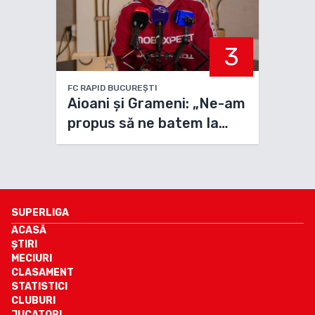
3
FC RAPID BUCUREȘTI
Aioani și Grameni: „Ne-am
propus să ne batem la
campionat”
SUPERLIGA
ACASĂ
ȘTIRI
MECIURI
CLASAMENT
STATISTICI
CLUBURI
JUCATORI