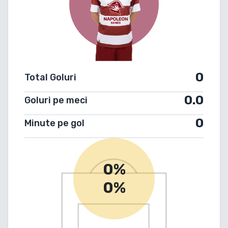
0
Total Goluri
0.0
Goluri pe meci
0
Minute pe gol
0%
0%