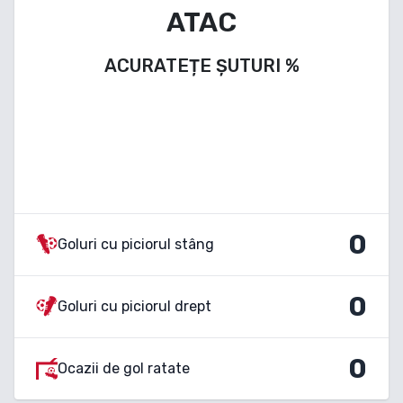
ATAC
ACURATEȚE ȘUTURI
%
0
Goluri cu piciorul stâng
0
Goluri cu piciorul drept
0
Ocazii de gol ratate