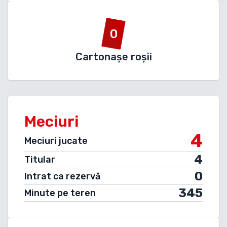
0
Cartonașe roșii
Meciuri
4
Meciuri jucate
4
Titular
0
Intrat ca rezervă
345
Minute pe teren