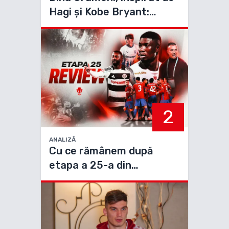
Hagi și Kobe Bryant:
„Nimeni nu e imbatabil”
2
ANALIZĂ
Cu ce rămânem după
etapa a 25-a din
Superliga