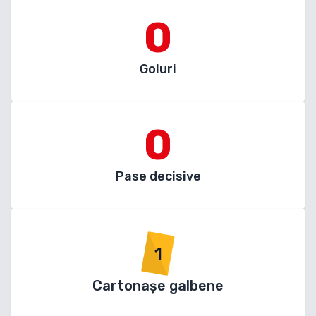
0
Goluri
0
Pase decisive
1
Cartonașe galbene