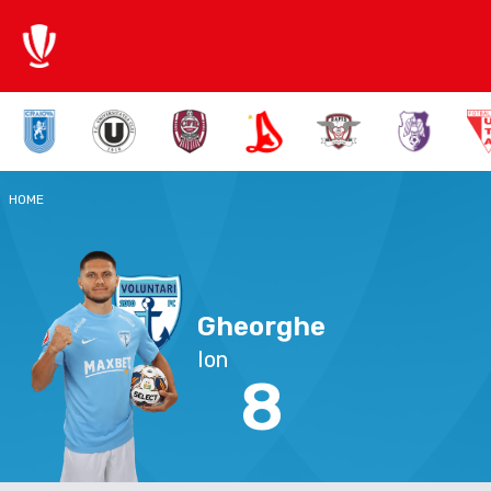
HOME
Gheorghe
Ion
8