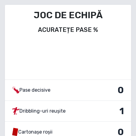
JOC DE ECHIPĂ
ACURATEȚE PASE
%
0
Pase decisive
1
Dribbling-uri reușite
0
Cartonașe roșii