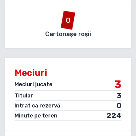
0
Cartonașe roșii
Meciuri
3
Meciuri jucate
3
Titular
0
Intrat ca rezervă
224
Minute pe teren