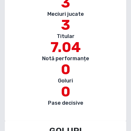
3
Meciuri jucate
3
Titular
7.04
Notă performanțe
0
Goluri
0
Pase decisive
GOLURI