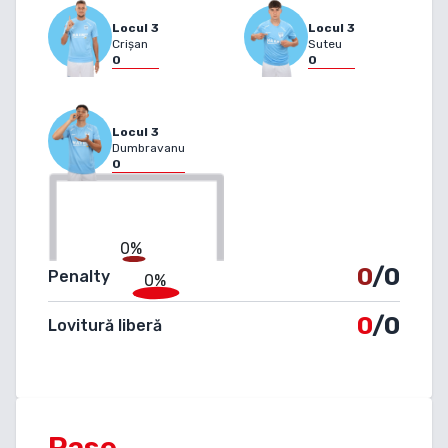
Locul
3
Locul
3
Crișan
Suteu
0
0
Locul
3
Dumbravanu
0
0%
0
/0
Penalty
0%
0
/0
Lovitură liberă
Pase