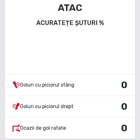
ATAC
ACURATEȚE ȘUTURI
%
0
Goluri cu piciorul stâng
0
Goluri cu piciorul drept
0
Ocazii de gol ratate