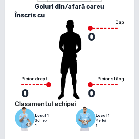
Goluri din/afară careu
Înscris cu
Cap
0
Picior drept
Picior stâng
0
0
Clasamentul echipei
Locul
1
Locul
1
Schieb
Merloi
1
1