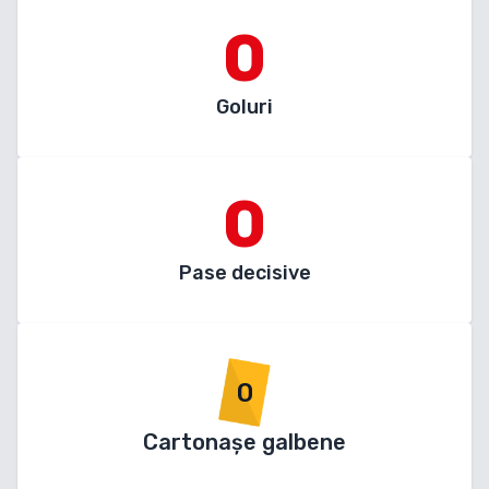
0
Goluri
0
Pase decisive
0
Cartonașe galbene