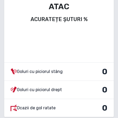
ATAC
ACURATEȚE ȘUTURI
%
0
Goluri cu piciorul stâng
0
Goluri cu piciorul drept
0
Ocazii de gol ratate