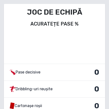
JOC DE ECHIPĂ
ACURATEȚE PASE
%
0
Pase decisive
0
Dribbling-uri reușite
0
Cartonașe roșii