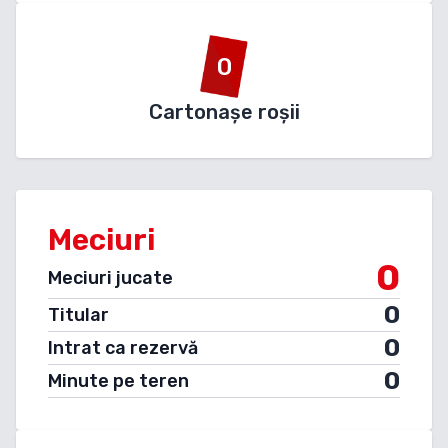
0
Cartonașe roșii
Meciuri
0
Meciuri jucate
0
Titular
0
Intrat ca rezervă
0
Minute pe teren