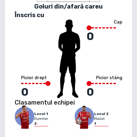
Goluri din/afară careu
Înscris cu
Cap
0
Picior drept
Picior stâng
0
0
Clasamentul echipei
Locul
1
Locul
2
Dumiter
Mailat
2
1