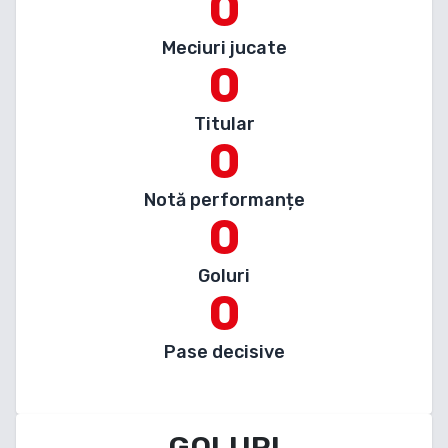
0
Meciuri jucate
0
Titular
0
Notă performanțe
0
Goluri
0
Pase decisive
GOLURI