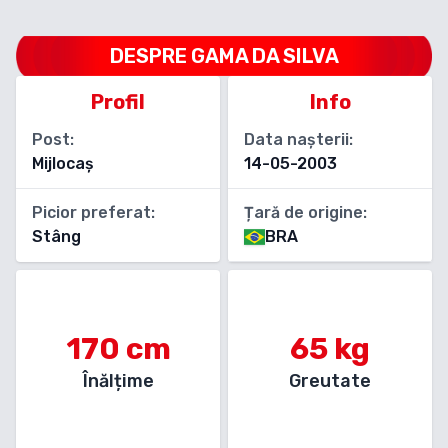
DESPRE
GAMA DA SILVA
Profil
Info
Post:
Data nașterii:
Mijlocaș
14-05-2003
Picior preferat:
Țară de origine:
Stâng
BRA
170
cm
65
kg
Înălțime
Greutate