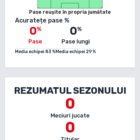
Pase reușite în propria jumătate
Acuratețe pase %
0
0
%
%
Pase
Pase lungi
Media echipei
83
%
Media echipei
29
%
REZUMATUL SEZONULUI
0
Meciuri jucate
0
Titular