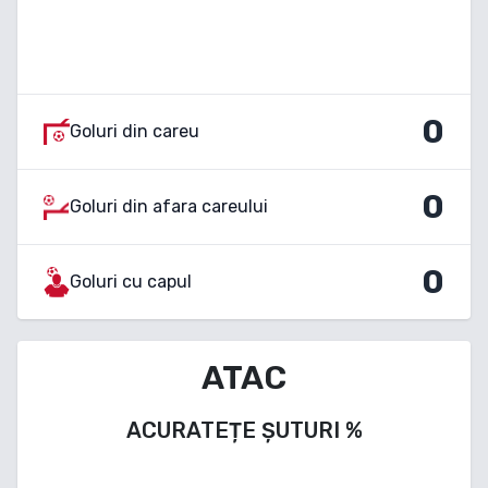
0
Goluri din careu
0
Goluri din afara careului
0
Goluri cu capul
ATAC
ACURATEȚE ȘUTURI
%