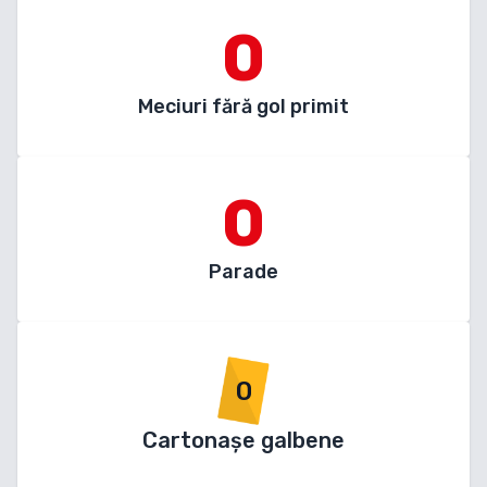
0
Meciuri fără gol primit
0
Parade
0
Cartonașe galbene