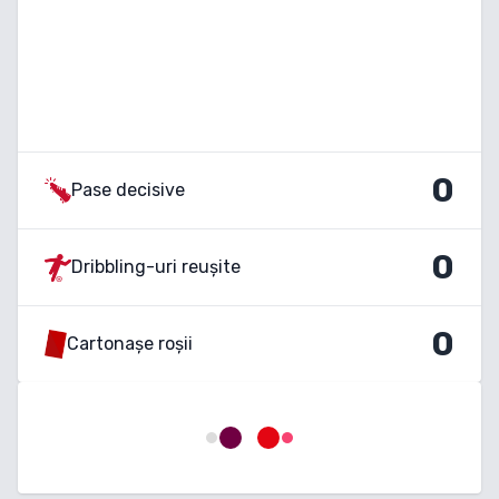
0
Pase decisive
0
Dribbling-uri reușite
0
Cartonașe roșii