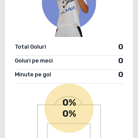
0
Total Goluri
0
Goluri pe meci
0
Minute pe gol
0%
0%