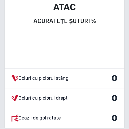
ATAC
ACURATEȚE ȘUTURI
%
0
Goluri cu piciorul stâng
0
Goluri cu piciorul drept
0
Ocazii de gol ratate