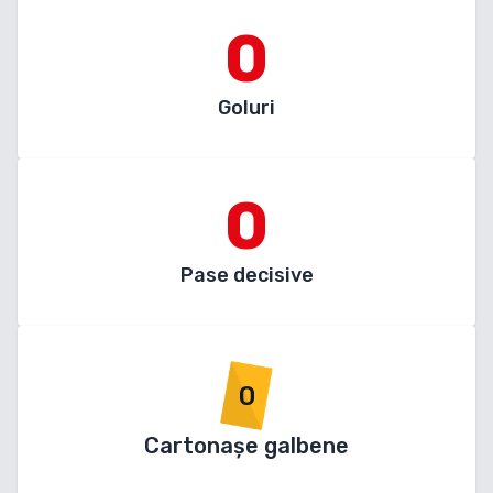
0
Goluri
0
Pase decisive
0
Cartonașe galbene