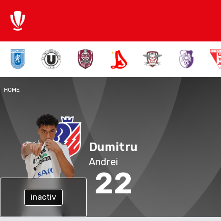
HOME
Dumitru
Andrei
22
inactiv