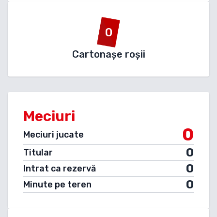
0
Cartonașe roșii
Meciuri
0
Meciuri jucate
0
Titular
0
Intrat ca rezervă
0
Minute pe teren