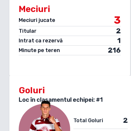
Meciuri
3
Meciuri jucate
2
Titular
1
Intrat ca rezervă
216
Minute pe teren
Goluri
Loc în clasamentul echipei: #
1
2
Total Goluri