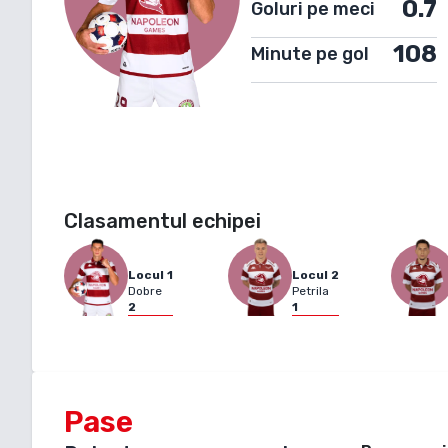
0.7
Goluri pe meci
108
Minute pe gol
Clasamentul echipei
Locul
1
Locul
2
Dobre
Petrila
2
1
Pase