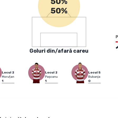
50%
50%
P
Goluri din/afară careu
Locul
2
Locul
2
Locul
5
Moruțan
Pașcanu
Bubanja
1
1
0