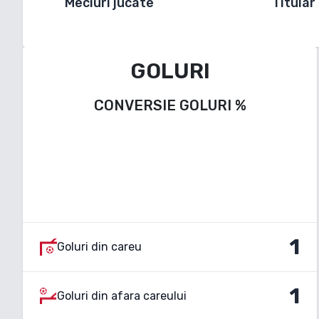
Meciuri jucate
Titular
GOLURI
CONVERSIE GOLURI
%
1
Goluri din careu
1
Goluri din afara careului