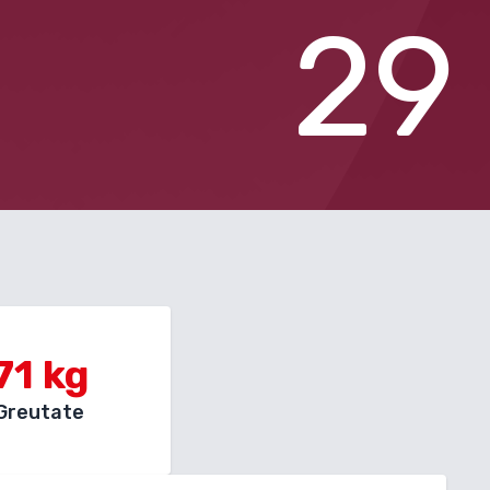
29
71
kg
Greutate