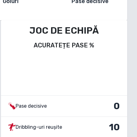
Goluri
Pase decisive
JOC DE ECHIPĂ
ACURATEȚE PASE
%
0
Pase decisive
10
Dribbling-uri reușite