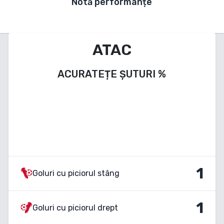
Notă performanțe
ATAC
ACURATEȚE ȘUTURI
%
1
Goluri cu piciorul stâng
1
Goluri cu piciorul drept