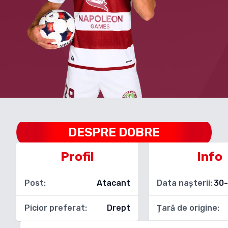
DESPRE
DOBRE
Profil
Info
Post:
Atacant
Data nașterii:
30
Picior preferat:
Drept
Țară de origine: