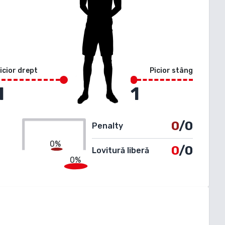
icior drept
Picior stâng
1
1
0
/0
Penalty
0%
0
/0
Lovitură liberă
0%