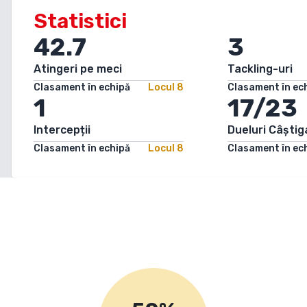
Statistici
42.7
3
Atingeri pe meci
Tackling-uri
Clasament în echipă
Locul
8
Clasament în ec
1
17/23
Intercepții
Dueluri Câștig
Clasament în echipă
Locul
8
Clasament în ec