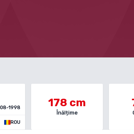
178
cm
-08-1998
Înălțime
ROU