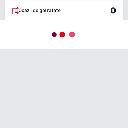
0
Ocazii de gol ratate