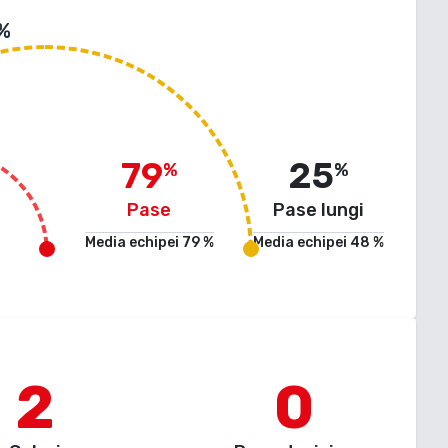
 %
79
25
%
%
Pase
Pase lungi
Media echipei
79
%
Media echipei
48
%
2
0