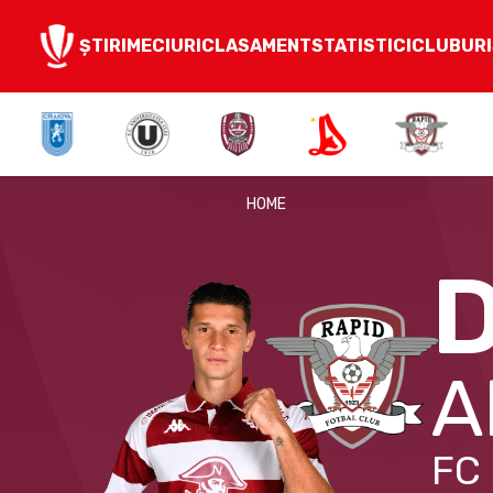
ȘTIRI
MECIURI
CLASAMENT
STATISTICI
CLUBURI
HOME
A
FC 