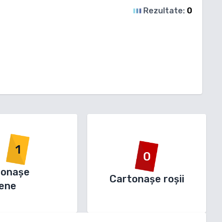
Rezultate:
0
1
0
tonașe
Cartonașe roșii
ene