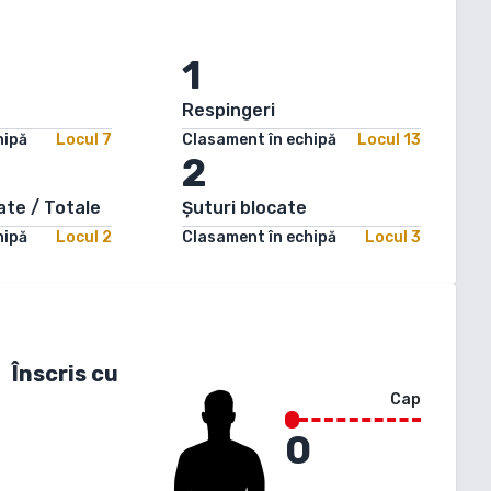
1
Respingeri
hipă
Locul
7
Clasament în echipă
Locul
13
2
ate / Totale
Șuturi blocate
hipă
Locul
2
Clasament în echipă
Locul
3
Înscris cu
Cap
0