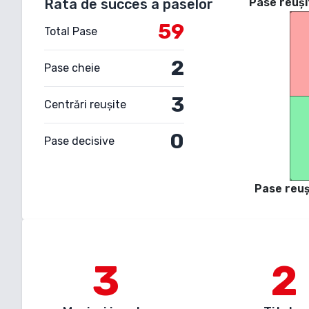
Rata de succes a paselor
Pase reuși
59
Total Pase
2
Pase cheie
3
Centrări reușite
0
Pase decisive
Pase reuș
3
2