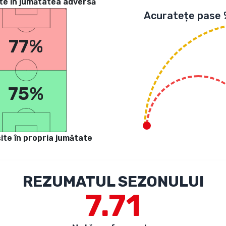
te in jumătatea adversă
Acuratețe pase
77%
75%
ite în propria jumătate
REZUMATUL SEZONULUI
7.71