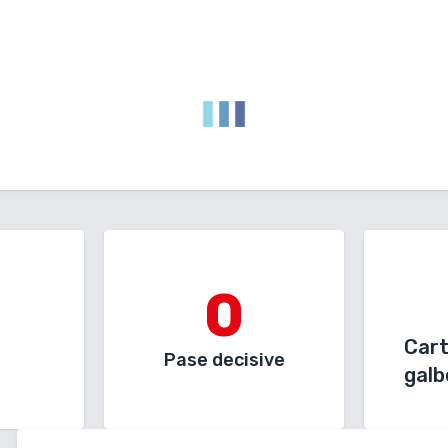
0
Car
Pase decisive
galb