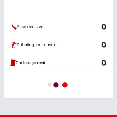
0
Pase decisive
0
Dribbling-uri reușite
0
Cartonașe roșii