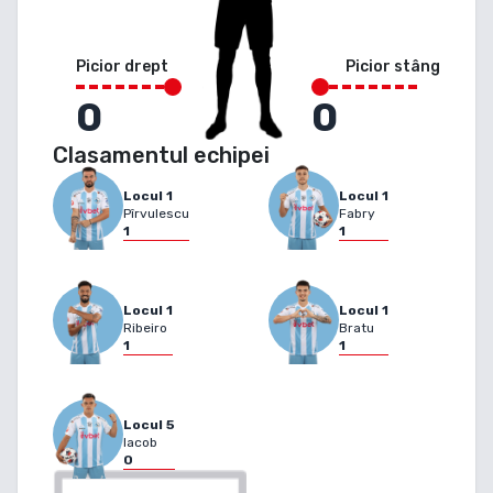
Picior drept
Picior stâng
0
0
Clasamentul echipei
Locul
1
Locul
1
Pîrvulescu
Fabry
1
1
Locul
1
Locul
1
Ribeiro
Bratu
1
1
Locul
5
Iacob
0