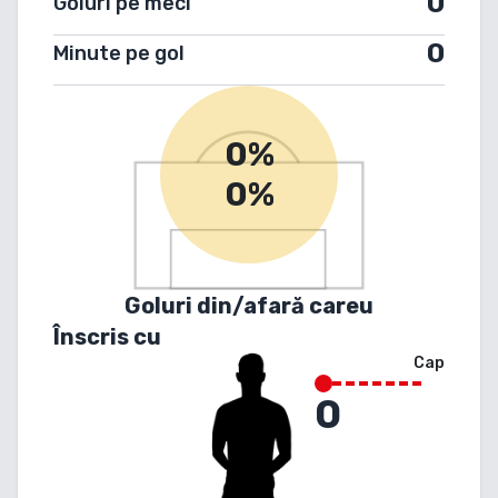
0
Goluri pe meci
0
Minute pe gol
0%
0%
Goluri din/afară careu
Înscris cu
Cap
0