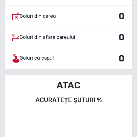
0
Goluri din careu
0
Goluri din afara careului
0
Goluri cu capul
ATAC
ACURATEȚE ȘUTURI
%