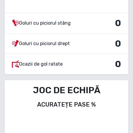
0
Goluri cu piciorul stâng
0
Goluri cu piciorul drept
0
Ocazii de gol ratate
JOC DE ECHIPĂ
ACURATEȚE PASE
%