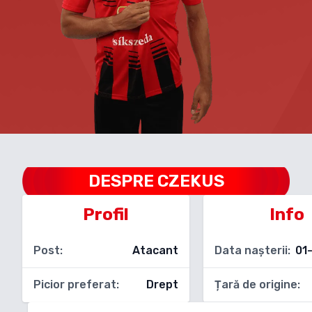
DESPRE
CZEKUS
Profil
Info
Post:
Atacant
Data nașterii:
01
Picior preferat:
Drept
Țară de origine: