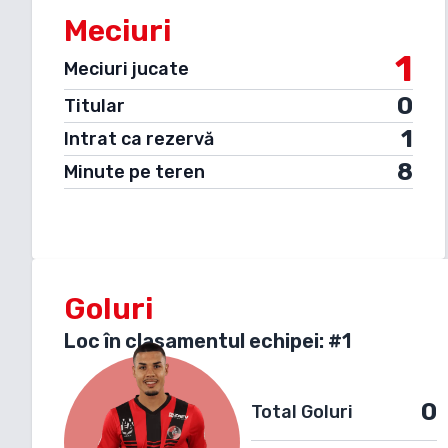
Meciuri
1
Meciuri jucate
0
Titular
1
Intrat ca rezervă
8
Minute pe teren
Goluri
Loc în clasamentul echipei: #
1
0
Total Goluri