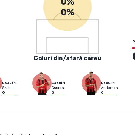
0%
0%
P
Goluri din/afară careu
Locul
1
Locul
1
Locul
1
Szabo
Csuros
Anderson
0
0
0