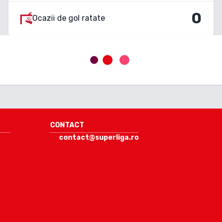
0
Ocazii de gol ratate
CONTACT
contact@superliga.ro