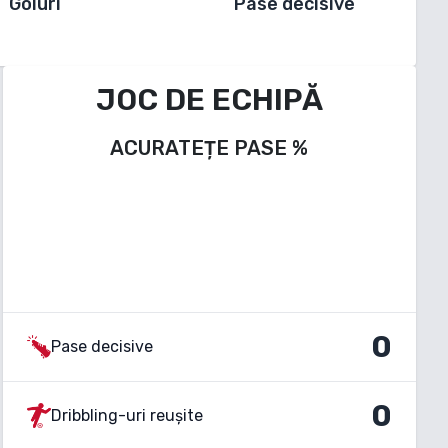
Goluri
Pase decisive
JOC DE ECHIPĂ
ACURATEȚE PASE
%
0
Pase decisive
0
Dribbling-uri reușite