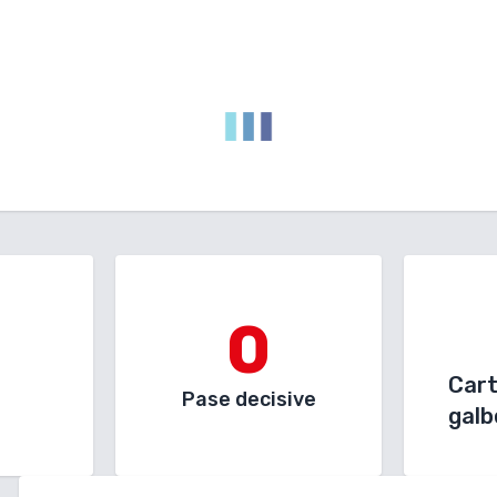
0
Car
Pase decisive
galb