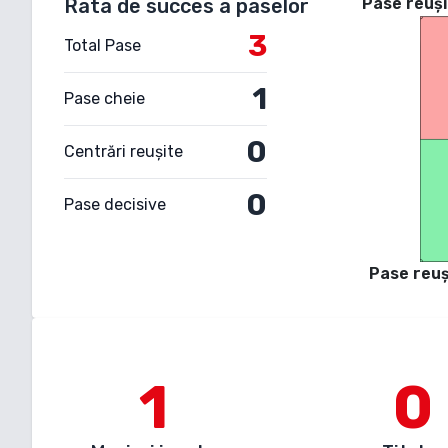
Rata de succes a paselor
Pase reuși
3
Total Pase
1
Pase cheie
0
Centrări reușite
0
Pase decisive
Pase reuș
1
0