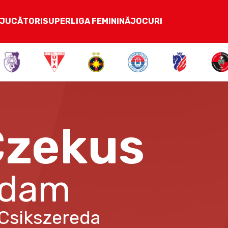
JUCĂTORI
SUPERLIGA FEMININĂ
JOCURI
Czekus
dam
Csikszereda