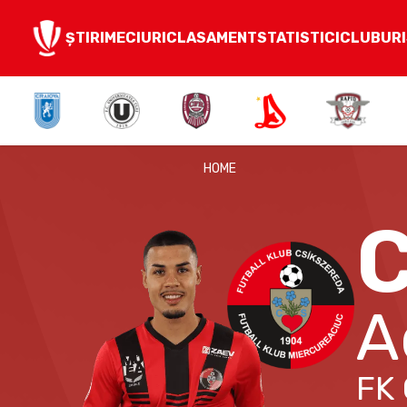
ȘTIRI
MECIURI
CLASAMENT
STATISTICI
CLUBURI
HOME
A
FK 