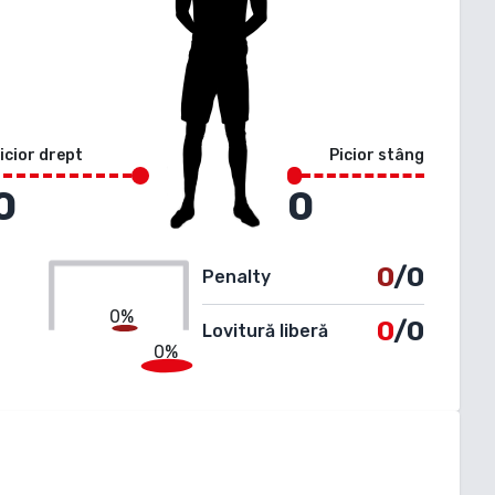
icior drept
Picior stâng
0
0
0
/0
Penalty
0%
0
/0
Lovitură liberă
0%