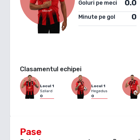
0.0
Goluri pe meci
0
Minute pe gol
Clasamentul echipei
Locul
1
Locul
1
Szilard
Hegedus
0
0
Pase