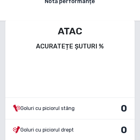
Notă performanțe
ATAC
ACURATEȚE ȘUTURI
%
0
Goluri cu piciorul stâng
0
Goluri cu piciorul drept