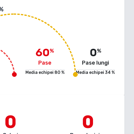
 %
60
0
%
%
Pase
Pase lungi
Media echipei
80
%
Media echipei
34
%
0
0