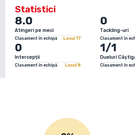
Statistici
8.0
0
Atingeri pe meci
Tackling-uri
Clasament în echipă
Locul
17
Clasament în ec
0
1/1
Intercepții
Dueluri Câștig
Clasament în echipă
Locul
8
Clasament în ec