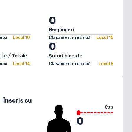
0
Respingeri
hipă
Locul
10
Clasament în echipă
Locul
15
0
ate / Totale
Șuturi blocate
hipă
Locul
14
Clasament în echipă
Locul
5
Înscris cu
Cap
0