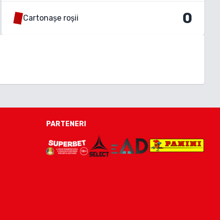
0
Cartonașe roșii
PARTENERI