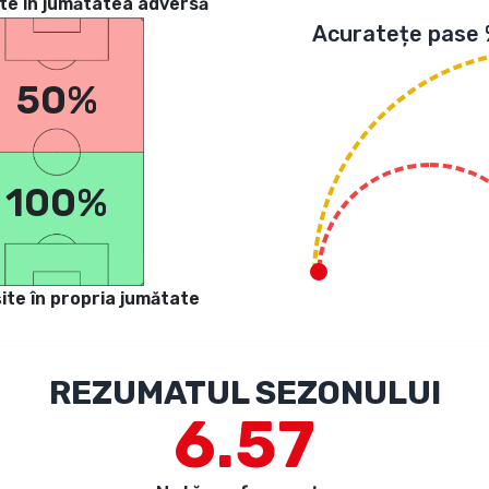
te in jumătatea adversă
Acuratețe pase
50%
100%
ite în propria jumătate
REZUMATUL SEZONULUI
6.57