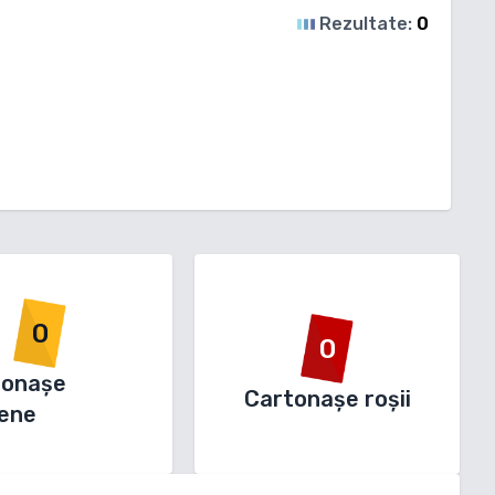
Rezultate:
0
0
0
tonașe
Cartonașe roșii
ene