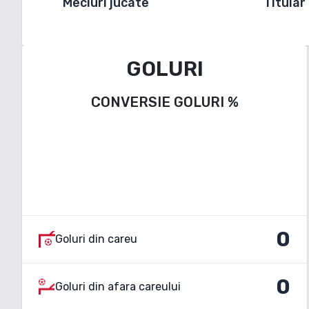
Meciuri jucate
Titular
GOLURI
CONVERSIE GOLURI
%
0
Goluri din careu
0
Goluri din afara careului