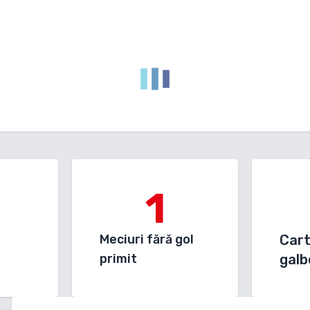
1
Meciuri fără gol
Car
primit
galb