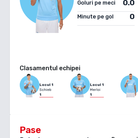
0.0
Goluri pe meci
0
Minute pe gol
Clasamentul echipei
Locul
1
Locul
1
Schieb
Merloi
1
1
Pase