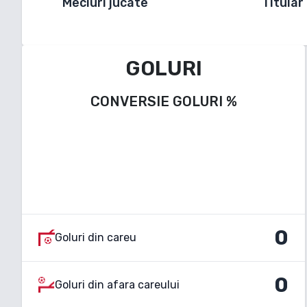
Meciuri jucate
Titular
GOLURI
CONVERSIE GOLURI
%
0
Goluri din careu
0
Goluri din afara careului