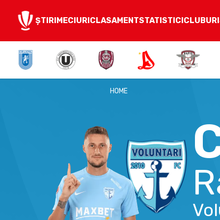
ȘTIRI
MECIURI
CLASAMENT
STATISTICI
CLUBURI
HOME
C
R
Vol