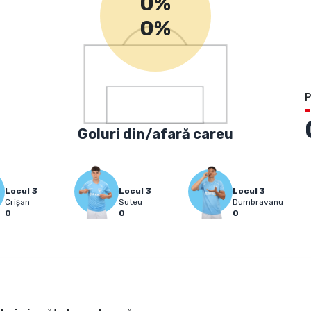
0%
0%
P
Goluri din/afară careu
Locul
3
Locul
3
Locul
3
Crișan
Suteu
Dumbravanu
0
0
0