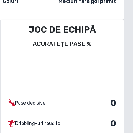
Goluri
Meciuri fără gol primit
JOC DE ECHIPĂ
ACURATEȚE PASE
%
0
Pase decisive
0
Dribbling-uri reușite