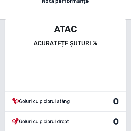
Notă performanțe
ATAC
ACURATEȚE ȘUTURI
%
0
Goluri cu piciorul stâng
0
Goluri cu piciorul drept