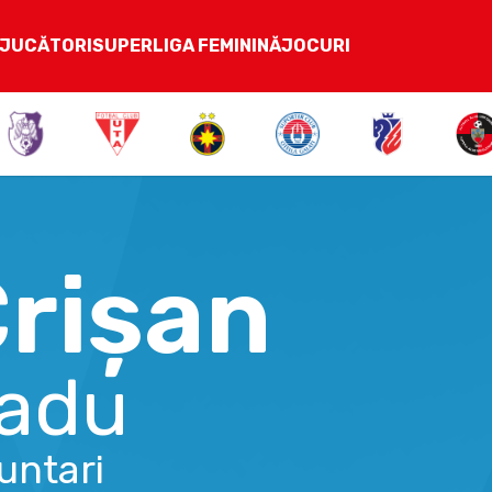
JUCĂTORI
SUPERLIGA FEMININĂ
JOCURI
rișan
adu
untari