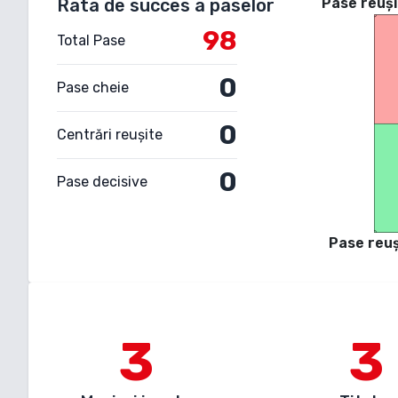
Rata de succes a paselor
Pase reuși
98
Total Pase
0
Pase cheie
0
Centrări reușite
0
Pase decisive
Pase reuș
3
3