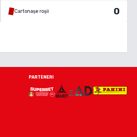
0
Cartonașe roșii
PARTENERI