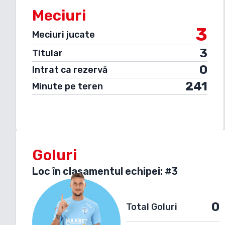
Meciuri
3
Meciuri jucate
3
Titular
0
Intrat ca rezervă
241
Minute pe teren
Goluri
Loc în clasamentul echipei: #
3
0
Total Goluri