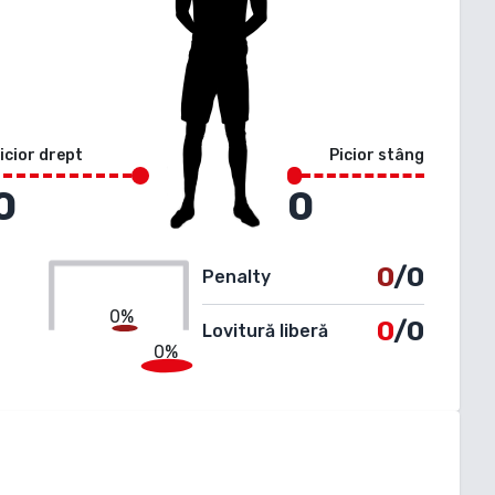
icior drept
Picior stâng
0
0
0
/0
Penalty
0%
0
/0
Lovitură liberă
0%