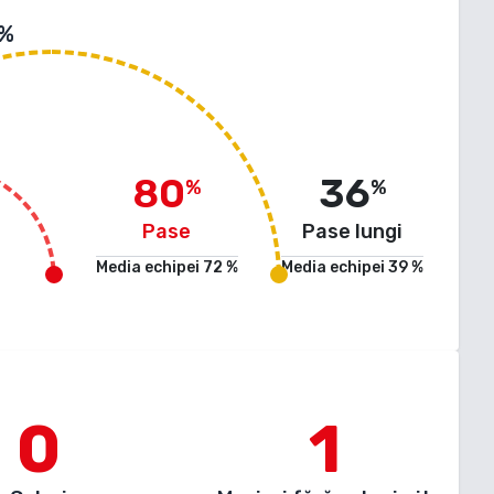
 %
80
36
%
%
Pase
Pase lungi
Media echipei
72
%
Media echipei
39
%
0
1