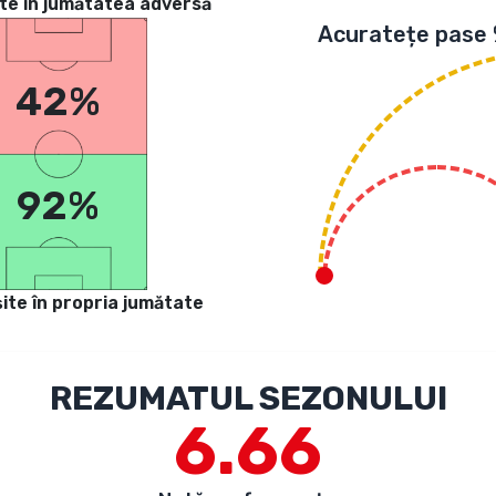
te in jumătatea adversă
Acuratețe pase
42%
92%
ite în propria jumătate
REZUMATUL SEZONULUI
6.66