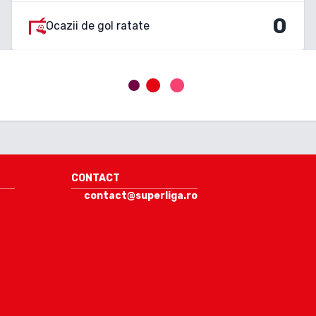
0
Ocazii de gol ratate
CONTACT
contact@superliga.ro