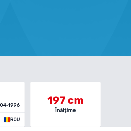
197
cm
-04-1996
Înălțime
ROU