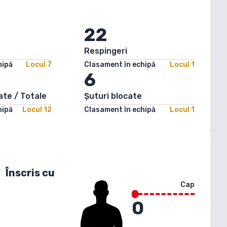
22
Respingeri
hipă
Locul
7
Clasament în echipă
Locul
1
6
ate / Totale
Șuturi blocate
hipă
Locul
12
Clasament în echipă
Locul
1
Înscris cu
Cap
0