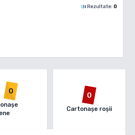
Rezultate:
0
0
0
tonașe
Cartonașe roșii
ene