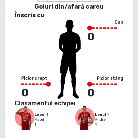
Goluri din/afară careu
Înscris cu
Cap
0
Picior drept
Picior stâng
0
0
Clasamentul echipei
Locul
1
Locul
1
Matei
Andrei
1
1