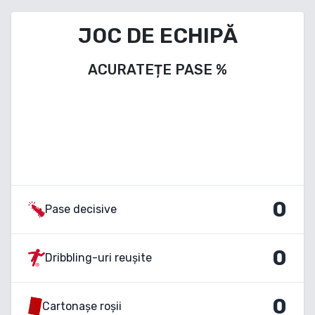
JOC DE ECHIPĂ
ACURATEȚE PASE
%
0
Pase decisive
0
Dribbling-uri reușite
0
Cartonașe roșii