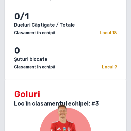
0/1
Dueluri Câștigate / Totale
Clasament în echipă
Locul
18
0
Șuturi blocate
Clasament în echipă
Locul
9
Goluri
Loc în clasamentul echipei: #
3