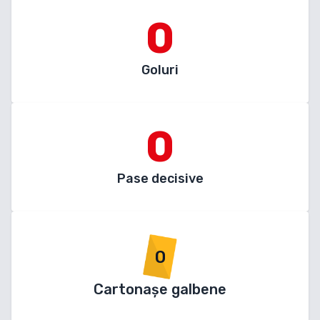
0
Goluri
0
Pase decisive
0
Cartonașe galbene