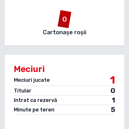
0
Cartonașe roșii
Meciuri
1
Meciuri jucate
0
Titular
1
Intrat ca rezervă
5
Minute pe teren