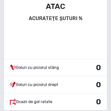
ATAC
ACURATEȚE ȘUTURI
%
0
Goluri cu piciorul stâng
0
Goluri cu piciorul drept
0
Ocazii de gol ratate