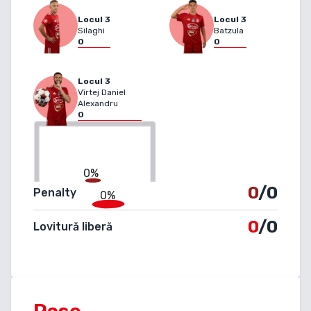
Locul
3
Locul
3
Silaghi
Batzula
0
0
Locul
3
Vîrtej Daniel
Alexandru
0
0%
0
/0
Penalty
0%
0
/0
Lovitură liberă