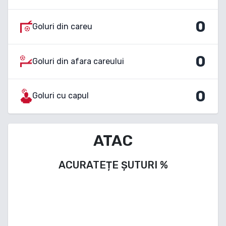
0
Goluri din careu
0
Goluri din afara careului
0
Goluri cu capul
ATAC
ACURATEȚE ȘUTURI
%