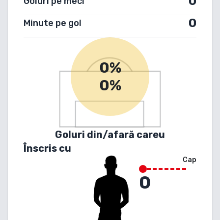
0
Goluri pe meci
0
Minute pe gol
0%
0%
Goluri din/afară careu
Înscris cu
Cap
0