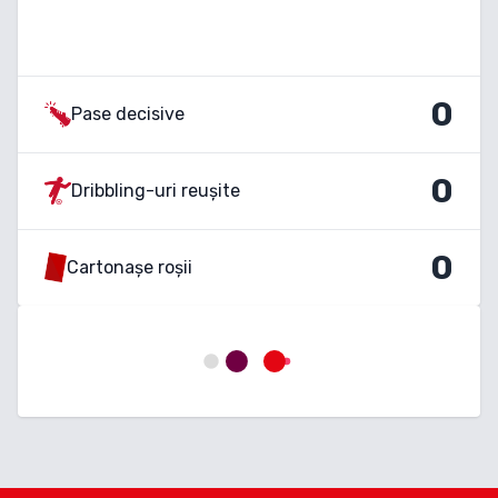
0
Pase decisive
0
Dribbling-uri reușite
0
Cartonașe roșii