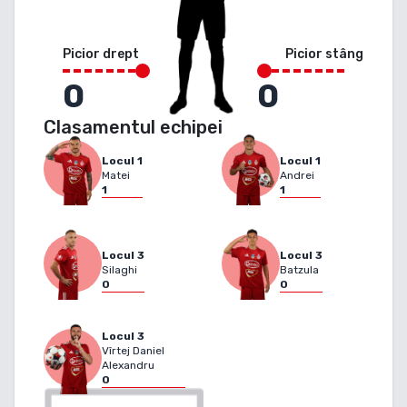
Picior drept
Picior stâng
0
0
Clasamentul echipei
Locul
1
Locul
1
Matei
Andrei
1
1
Locul
3
Locul
3
Silaghi
Batzula
0
0
Locul
3
Vîrtej Daniel
Alexandru
0