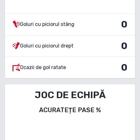
0
Goluri cu piciorul stâng
0
Goluri cu piciorul drept
0
Ocazii de gol ratate
JOC DE ECHIPĂ
ACURATEȚE PASE
%