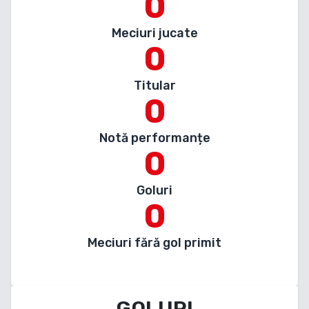
0
Meciuri jucate
0
Titular
0
Notă performanțe
0
Goluri
0
Meciuri fără gol primit
GOLURI