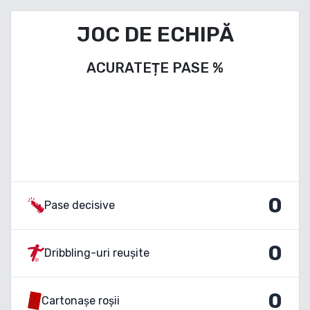
JOC DE ECHIPĂ
ACURATEȚE PASE
%
0
Pase decisive
0
Dribbling-uri reușite
0
Cartonașe roșii