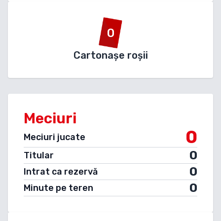
0
Cartonașe roșii
Meciuri
0
Meciuri jucate
0
Titular
0
Intrat ca rezervă
0
Minute pe teren