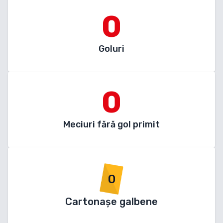
0
Goluri
0
Meciuri fără gol primit
0
Cartonașe galbene