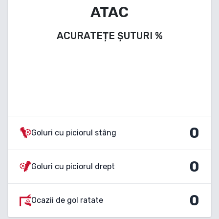
ATAC
ACURATEȚE ȘUTURI
%
0
Goluri cu piciorul stâng
0
Goluri cu piciorul drept
0
Ocazii de gol ratate