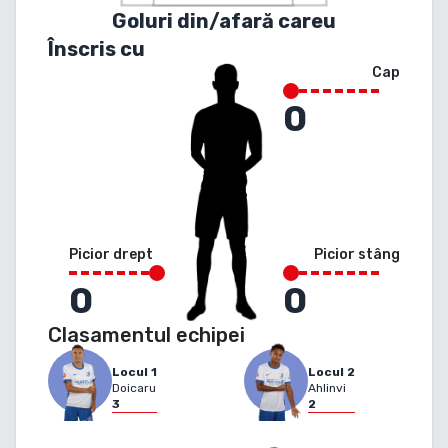
Goluri din/afară careu
Înscris cu
Cap
0
Picior drept
Picior stâng
0
0
Clasamentul echipei
Locul
1
Locul
2
Doicaru
Ahlinvi
3
2