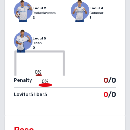
Locul
2
Locul
4
Radaslavescu
Goncear
2
1
Locul
5
Dican
0
0%
0
/0
Penalty
0%
0
/0
Lovitură liberă
Pase