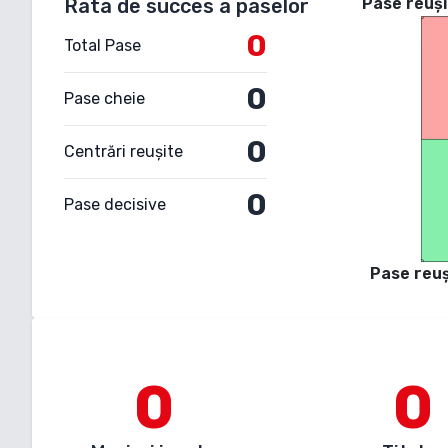
Rata de succes a paselor
Pase reuși
0
Total Pase
0
Pase cheie
0
Centrări reușite
0
Pase decisive
Pase reuș
0
0