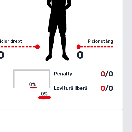
icior drept
Picior stâng
0
0
0
/0
Penalty
0%
0
/0
Lovitură liberă
0%