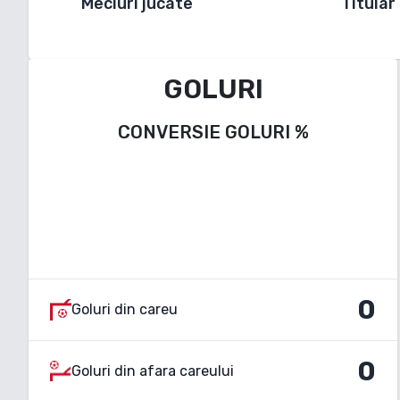
Meciuri jucate
Titular
GOLURI
CONVERSIE GOLURI
%
0
Goluri din careu
0
Goluri din afara careului