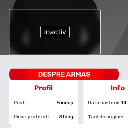
inactiv
DESPRE
ARMAS
Profil
Info
Post:
Fundaș
Data nașterii:
14
Picior preferat:
Stâng
Țară de origine: