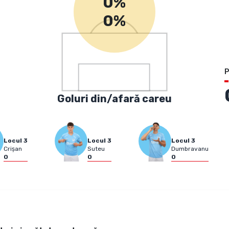
0%
0%
P
Goluri din/afară careu
Locul
3
Locul
3
Locul
3
Crișan
Suteu
Dumbravanu
0
0
0