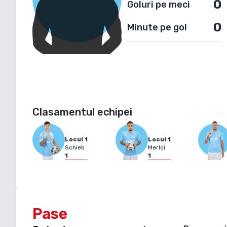
0
Goluri pe meci
0
Minute pe gol
Clasamentul echipei
Locul
1
Locul
1
Schieb
Merloi
1
1
Pase