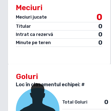
Meciuri
0
Meciuri jucate
0
Titular
0
Intrat ca rezervă
0
Minute pe teren
Goluri
Loc în clasamentul echipei: #
0
Total Goluri