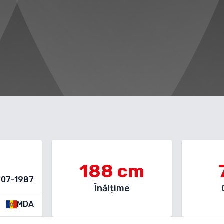
188
cm
-07-1987
Înălțime
MDA