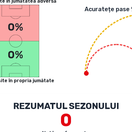
te in jumătatea adversă
Acuratețe pase
0%
0%
ite în propria jumătate
REZUMATUL SEZONULUI
0