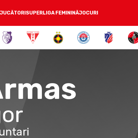
JUCĂTORI
SUPERLIGA FEMININĂ
JOCURI
Armas
gor
untari