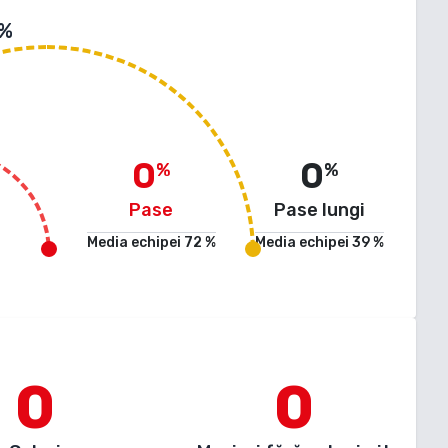
 %
0
0
%
%
Pase
Pase lungi
Media echipei
72
%
Media echipei
39
%
0
0