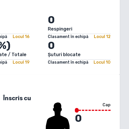
0
Respingeri
hipă
Locul
16
Clasament în echipă
Locul
12
%)
0
ate / Totale
Șuturi blocate
hipă
Locul
19
Clasament în echipă
Locul
10
Înscris cu
Cap
0