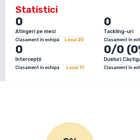
Statistici
0
0
Atingeri pe meci
Tackling-uri
Clasament în echipă
Locul
20
Clasament în ec
0
0/0 (0
Intercepții
Dueluri Câștig
Clasament în echipă
Locul
11
Clasament în ec