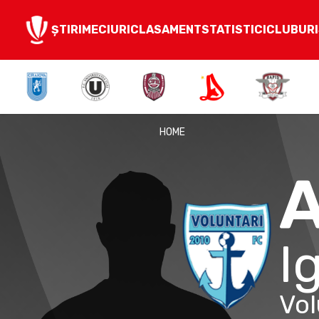
ȘTIRI
MECIURI
CLASAMENT
STATISTICI
CLUBURI
HOME
I
Vol