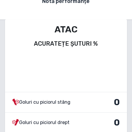
Notă performanțe
ATAC
ACURATEȚE ȘUTURI
%
0
Goluri cu piciorul stâng
0
Goluri cu piciorul drept