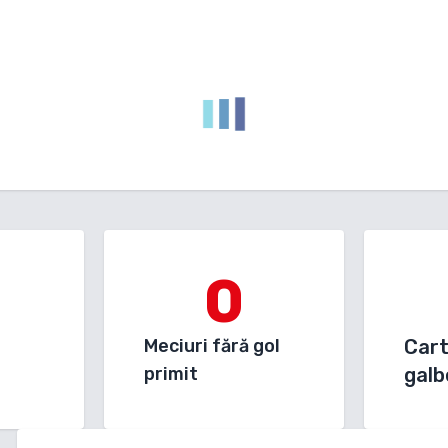
0
Meciuri fără gol
Car
primit
galb