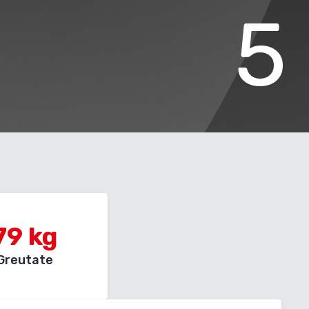
5
79
kg
Greutate