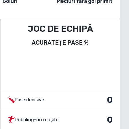
Goluri
Meciuri fără gol primit
JOC DE ECHIPĂ
ACURATEȚE PASE
%
0
Pase decisive
0
Dribbling-uri reușite