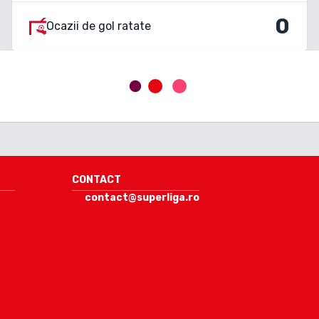
0
Ocazii de gol ratate
CONTACT
contact@superliga.ro