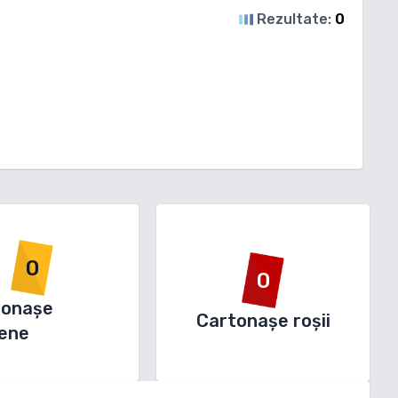
Rezultate:
0
0
0
tonașe
Cartonașe roșii
ene