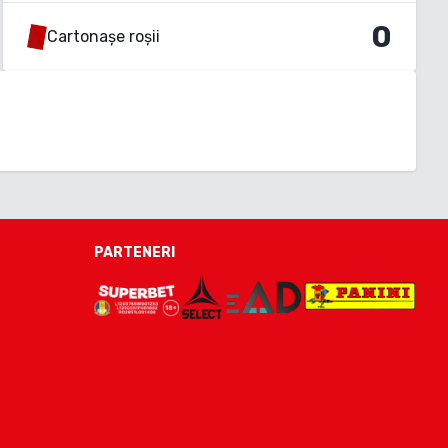
0
Cartonașe roșii
PARTENERI