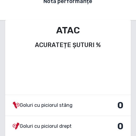
Notă performanțe
ATAC
ACURATEȚE ȘUTURI
%
0
Goluri cu piciorul stâng
0
Goluri cu piciorul drept