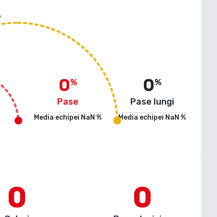
%
0
0
%
%
Pase
Pase lungi
Media echipei
NaN
%
Media echipei
NaN
%
0
0