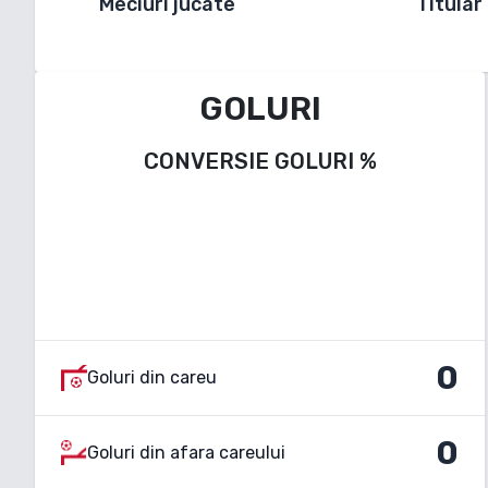
Meciuri jucate
Titular
GOLURI
CONVERSIE GOLURI
%
0
Goluri din careu
0
Goluri din afara careului