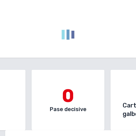
0
Car
Pase decisive
galb