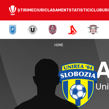
ȘTIRI
MECIURI
CLASAMENT
STATISTICI
CLUBURI
HOME
A
Uni