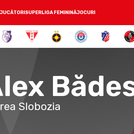
JUCĂTORI
SUPERLIGA FEMININĂ
JOCURI
lex Băde
rea Slobozia