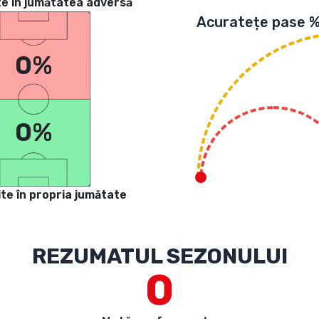
te in jumătatea adversă
Acuratețe pase 
0%
0%
te în propria jumătate
REZUMATUL SEZONULUI
0