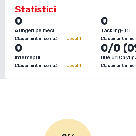
Statistici
0
0
Atingeri pe meci
Tackling-uri
Clasament în echipă
Locul
1
Clasament în ec
0
0/0 (0
Intercepții
Dueluri Câștig
Clasament în echipă
Locul
1
Clasament în ec