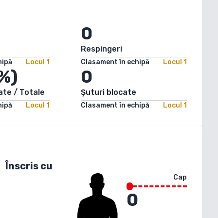
0
Respingeri
hipă
Locul
1
Clasament în echipă
Locul
1
%)
0
ate / Totale
Șuturi blocate
hipă
Locul
1
Clasament în echipă
Locul
1
Înscris cu
Cap
0