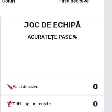
Goluri
Pase decisive
JOC DE ECHIPĂ
ACURATEȚE PASE
%
0
Pase decisive
0
Dribbling-uri reușite