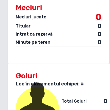
Meciuri
0
Meciuri jucate
0
Titular
0
Intrat ca rezervă
0
Minute pe teren
Goluri
Loc în clasamentul echipei: #
0
Total Goluri