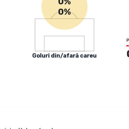
0%
0%
P
Goluri din/afară careu