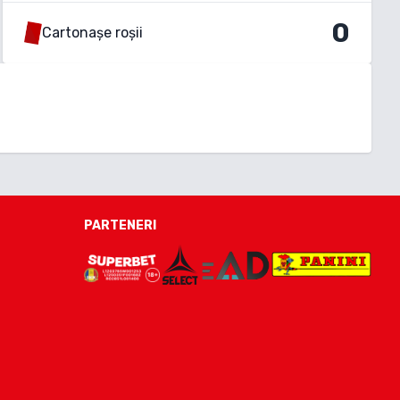
0
Cartonașe roșii
PARTENERI