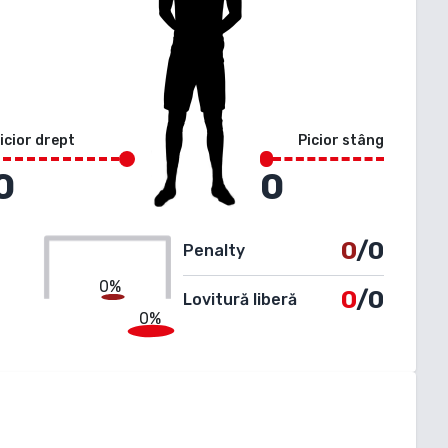
icior drept
Picior stâng
0
0
0
/0
Penalty
0%
0
/0
Lovitură liberă
0%