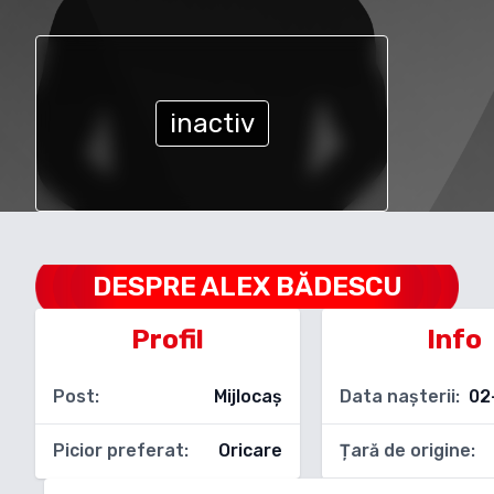
inactiv
DESPRE
ALEX BĂDESCU
Profil
Info
Post:
Mijlocaș
Data nașterii:
02
Picior preferat:
Oricare
Țară de origine: