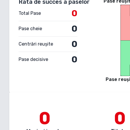
Rata de succes a paselor
Pase reuși
0
Total Pase
0
Pase cheie
0
Centrări reușite
0
Pase decisive
Pase reuși
0
0