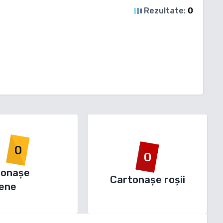
Rezultate:
0
0
0
tonașe
Cartonașe roșii
ene