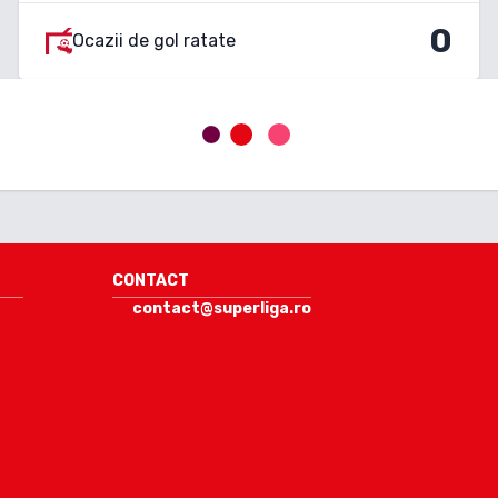
0
Ocazii de gol ratate
CONTACT
contact@superliga.ro