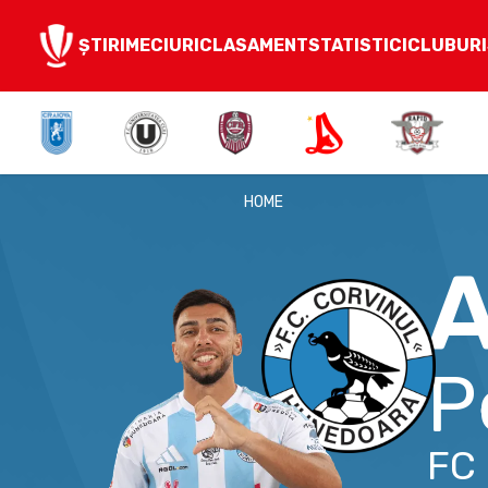
ȘTIRI
MECIURI
CLASAMENT
STATISTICI
CLUBURI
HOME
A
P
FC 