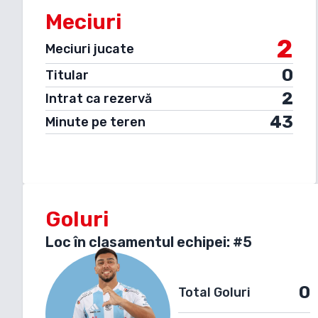
Meciuri
2
Meciuri jucate
0
Titular
2
Intrat ca rezervă
43
Minute pe teren
Goluri
Loc în clasamentul echipei: #
5
0
Total Goluri