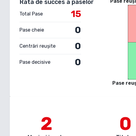
Rata de succes a paselor
Pase reuși
15
Total Pase
0
Pase cheie
0
Centrări reușite
0
Pase decisive
Pase reuș
2
0