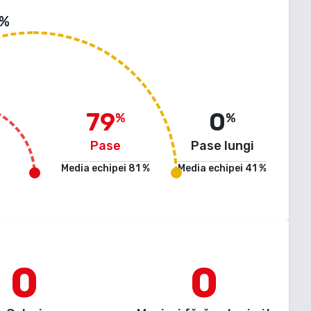
 %
79
0
%
%
Pase
Pase lungi
Media echipei
81
%
Media echipei
41
%
0
0