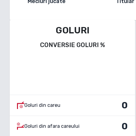
Meciuri jucate
Titular
GOLURI
CONVERSIE GOLURI
%
0
Goluri din careu
0
Goluri din afara careului