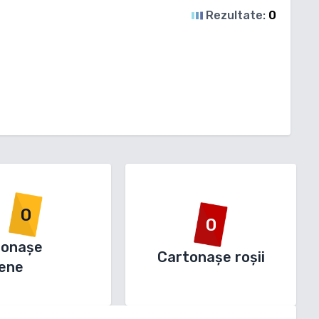
Rezultate:
0
0
0
tonașe
Cartonașe roșii
ene