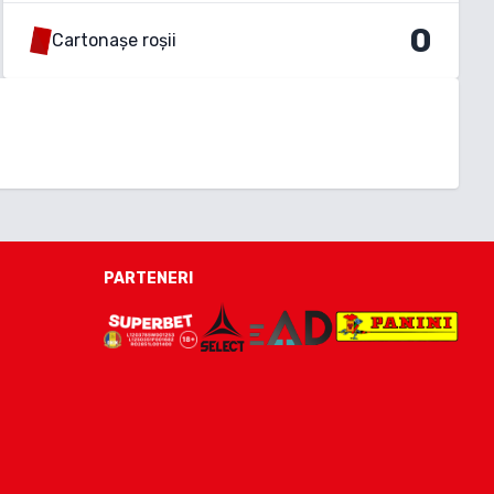
0
Cartonașe roșii
PARTENERI