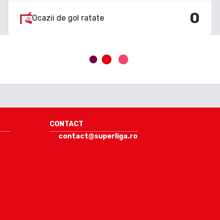
0
Ocazii de gol ratate
CONTACT
contact@superliga.ro