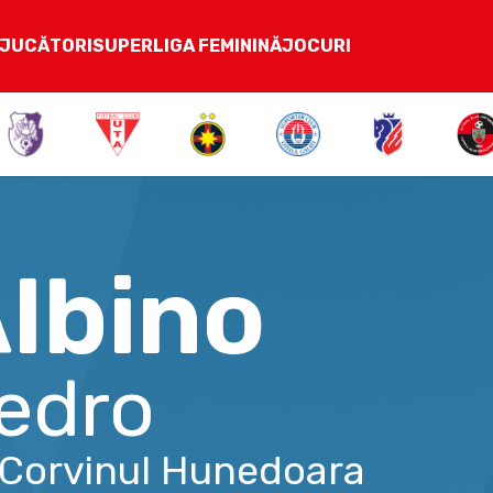
JUCĂTORI
SUPERLIGA FEMININĂ
JOCURI
lbino
edro
Corvinul Hunedoara