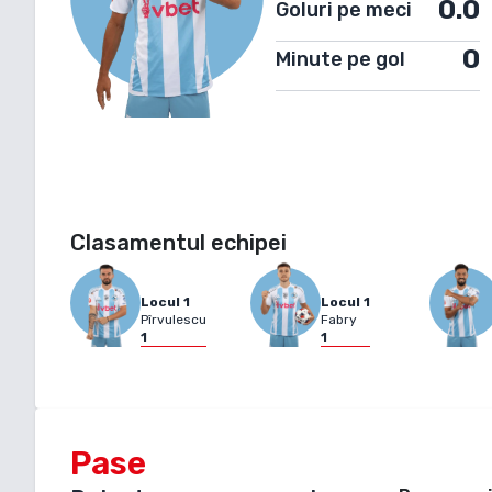
0.0
Goluri pe meci
0
Minute pe gol
Clasamentul echipei
Locul
1
Locul
1
Pîrvulescu
Fabry
1
1
Pase