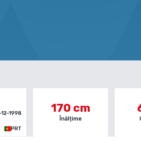
170
cm
-12-1998
Înălțime
PRT