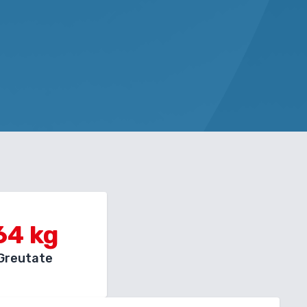
64
kg
Greutate