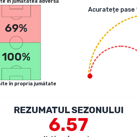
te in jumătatea adversă
Acuratețe pase
69%
100%
ite în propria jumătate
REZUMATUL SEZONULUI
6.57