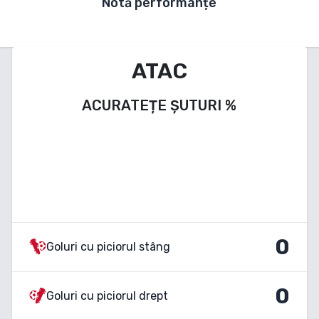
Notă performanțe
ATAC
ACURATEȚE ȘUTURI
%
0
Goluri cu piciorul stâng
0
Goluri cu piciorul drept