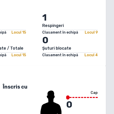
1
Respingeri
hipă
Locul
15
Clasament în echipă
Locul
9
0
ate / Totale
Șuturi blocate
hipă
Locul
15
Clasament în echipă
Locul
4
Înscris cu
Cap
0