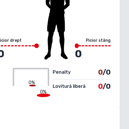
icior drept
Picior stâng
0
0
0
/0
Penalty
0%
0
/0
Lovitură liberă
0%