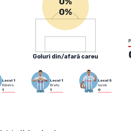
0%
0%
P
Goluri din/afară careu
Locul
1
Locul
1
Locul
5
Ribeiro
Bratu
Iacob
1
1
0