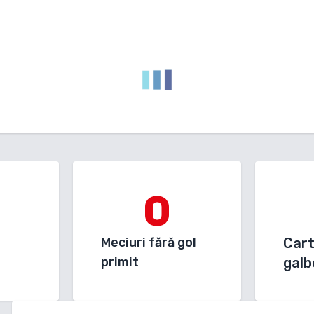
0
Meciuri fără gol
Car
primit
galb