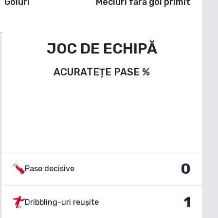
Goluri
Meciuri fără gol primit
JOC DE ECHIPĂ
ACURATEȚE PASE
%
0
Pase decisive
1
Dribbling-uri reușite