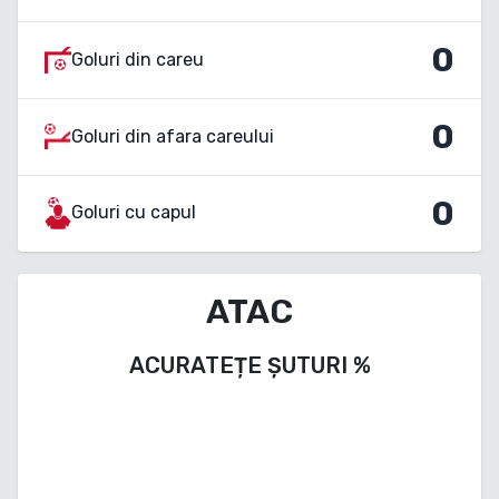
0
Goluri din careu
0
Goluri din afara careului
0
Goluri cu capul
ATAC
ACURATEȚE ȘUTURI
%