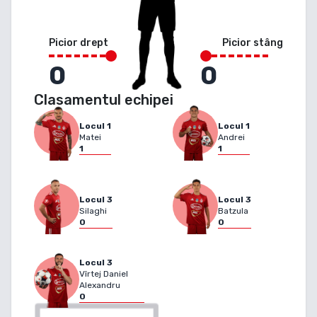
Picior drept
Picior stâng
0
0
Clasamentul echipei
Locul
1
Locul
1
Matei
Andrei
1
1
Locul
3
Locul
3
Silaghi
Batzula
0
0
Locul
3
Vîrtej Daniel
Alexandru
0