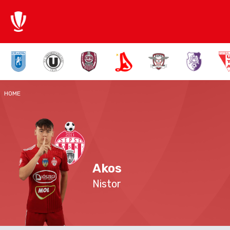
HOME
Akos
Nistor