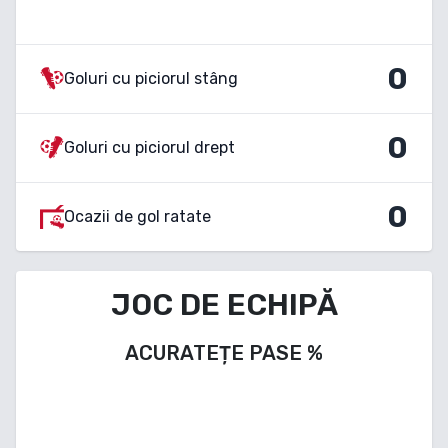
0
Goluri cu piciorul stâng
0
Goluri cu piciorul drept
0
Ocazii de gol ratate
JOC DE ECHIPĂ
ACURATEȚE PASE
%