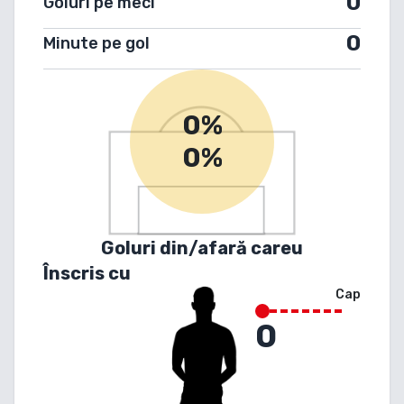
0
Goluri pe meci
0
Minute pe gol
0%
0%
Goluri din/afară careu
Înscris cu
Cap
0