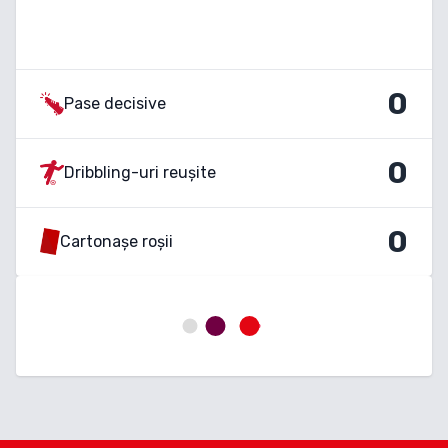
0
Pase decisive
0
Dribbling-uri reușite
0
Cartonașe roșii