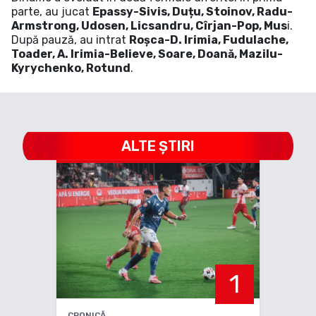
parte, au jucat
Epassy-Sivis, Duțu, Stoinov, Radu-
Armstrong, Udosen, Licsandru, Cîrjan-Pop, Mus
i.
După pauză, au intrat
Roșca-D. Irimia, Fudulache,
Toader, A. Irimia-Believe, Soare, Doană, Mazilu-
Kyrychenko, Rotund
.
ALTE ȘTIRI
1
CRONICĂ