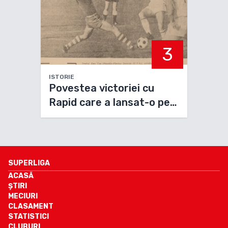
3
ISTORIE
Povestea victoriei cu
Rapid care a lansat-o pe
UTA spre titlul din 1970
SUPERLIGA
ACASĂ
ȘTIRI
MECIURI
CLASAMENT
STATISTICI
CLUBURI