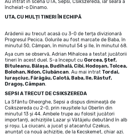
Au intrat în scenă UTA, Sepsi, Csikszereda, iar seara a
încheiat-o Dinamo.
UTA, CU MULȚI TINERI ÎN ECHIPĂ
Arădenii au trecut acasă cu 3-0 de terța divizionară
Progresul Pecica. Golurile au fost marcate de Baba, în
minutul 50, Câmpan, în minutul 54 și Ile, în minutul 68.
Așa cum se observă, Adrian Mihalcea a testat jucătorii
tineri în acest duel. S-a început cu
Gorcea, Ștef,
Bituleanu, Bălașa, Budihală, Cibi, Hodoșan, Tolcea,
Bolohan, Ndon, Ciubăncan
. Au mai intrat
Tordai,
Iurașciuc, Fărăgău, Calotă, Baba, Ile, Răstuf,
Dragoș, Câmpan
.
SEPSI A TRECUT DE CSIKSZEREDA
La Sfântu Gheorghe, Sepsi a dispus dimineață de
Csikszereda cu 2-0, prin reușitele lui Oberlin din
minutul 13 și 44. Ambele trupe au folosit jucători
importanți, achizițiile Lazar și Vătăjelu debutând în alb
și roșu. La ciucani, a jucat și atacantul Czekus,
anunțat ca nouă achiziție, de la Kecskemet, chiar azi.