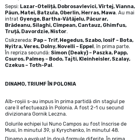
Sepsi:
Lazar-Oteliță, Dobrosavlevici, Vîrtej, Vianna,
Păun, Matei, Batzula, Oberlin, Herras, Mawa
. Au mai
intrat
Gyenge, Bartha-Vătăjelu, Păcurar,
Brădeanu, Silaghi, Cîmpean, Cantauz, Ghimfus,
Truță, Davordzie, Nistor
.
Csikzereda:
Pap – Trif, Hegedus, Szabo, Iosif – Bota,
Nyitra, Veres, Dolny, Novelli – Eppel
, în prima parte.
În repriza secundă:
Simon (Deaky) – Paszka, Papp,
Csuros, Palmeș – Bodo, Tajti, Kleinheisler, Szalay,
Czekus – Toth-Pal
.
D
INAMO, TRIUMF ÎN POLONIA
Alb-roșiii s-au impus în prima partidă din stagiul pe
care îl efectuează în Polonia. A fost 2-1 cu secund
divizionara Gornik Leczna.
Golurile echipei lui Nuno Campos au fost înscrise de
Musi, în minutul 39, și Kyrychenko, în minutul 48.
Dinamo a evoluat în două formule diferite. În prima