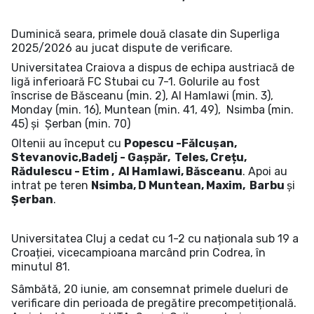
Duminică seara, primele două clasate din Superliga
2025/2026 au jucat dispute de verificare.
Universitatea Craiova a dispus de echipa austriacă de
ligă inferioară FC Stubai cu 7-1. Golurile au fost
înscrise de Băsceanu (min. 2), Al Hamlawi (min. 3),
Monday (min. 16), Muntean (min. 41, 49), Nsimba (min.
45) și Șerban (min. 70)
Oltenii au început cu
Popescu -Fălcușan,
Stevanovic,Badelj - Gașpăr, Teles, Crețu,
Rădulescu - Etim , Al Hamlawi, Băsceanu
. Apoi au
intrat pe teren
Nsimba, D Muntean, Maxim, Barbu
și
Șerban
.
Universitatea Cluj a cedat cu 1-2 cu naționala sub 19 a
Croației, vicecampioana marcând prin Codrea, în
minutul 81.
Sâmbătă, 20 iunie, am consemnat primele dueluri de
verificare din perioada de pregătire precompetițională.