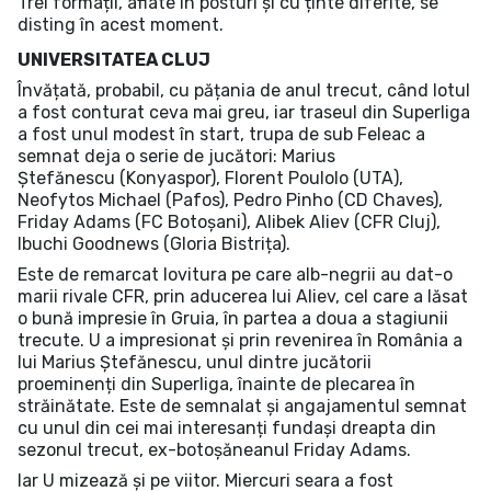
Trei formații, aflate în posturi și cu ținte diferite, se
disting în acest moment.
UNIVERSITATEA CLUJ
Învățată, probabil, cu pățania de anul trecut, când lotul
a fost conturat ceva mai greu, iar traseul din Superliga
a fost unul modest în start, trupa de sub Feleac a
semnat deja o serie de jucători: Marius
Ștefănescu (Konyaspor), Florent Poulolo (UTA),
Neofytos Michael (Pafos), Pedro Pinho (CD Chaves),
Friday Adams (FC Botoșani), Alibek Aliev (CFR Cluj),
Ibuchi Goodnews (Gloria Bistrița).
Este de remarcat lovitura pe care alb-negrii au dat-o
marii rivale CFR, prin aducerea lui Aliev, cel care a lăsat
o bună impresie în Gruia, în partea a doua a stagiunii
trecute. U a impresionat și prin revenirea în România a
lui Marius Ștefănescu, unul dintre jucătorii
proeminenți din Superliga, înainte de plecarea în
străinătate. Este de semnalat și angajamentul semnat
cu unul din cei mai interesanți fundași dreapta din
sezonul trecut, ex-botoșăneanul Friday Adams.
Iar U mizează și pe viitor. Miercuri seara a fost