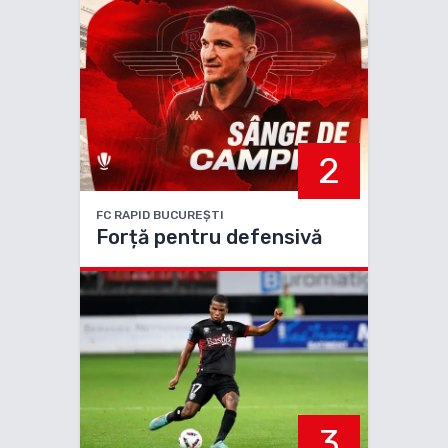
Dan Nlundulu
2
FC RAPID BUCUREȘTI
Forță pentru defensivă
3