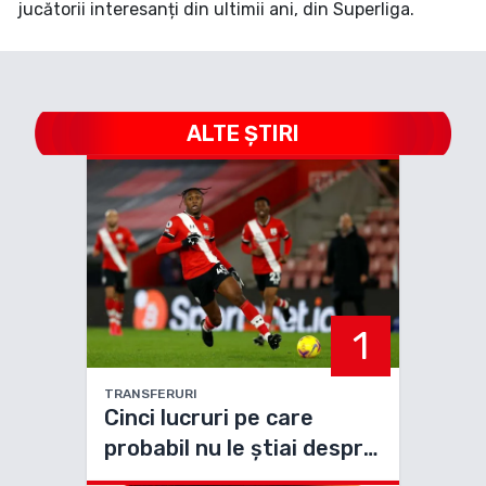
jucătorii interesanți din ultimii ani, din Superliga.
ALTE ȘTIRI
1
TRANSFERURI
Cinci lucruri pe care
probabil nu le știai despre
noul jucător al Petrolului,