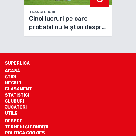
TRANSFERURI
Cinci lucruri pe care
probabil nu le știai despre
noul jucător de la FCSB,
Ronny Labonne
SUPERLIGA
ACASĂ
ȘTIRI
MECIURI
CLASAMENT
STATISTICI
CLUBURI
JUCATORI
UTILE
DESPRE
TERMENI ȘI CONDIȚII
POLITICA COOKIES