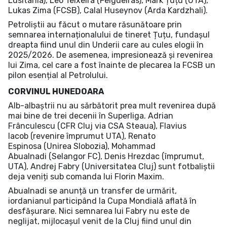
Lusitania), Leo Teixeira (Felgueiras), Mark Țuțu (UTA),
Lukas Zima (FCSB), Calal Huseynov (Arda Kardzhali).
Petroliștii au făcut o mutare răsunătoare prin
semnarea internaționalului de tineret Țuțu, fundașul
dreapta fiind unul din Underii care au cules elogii în
2025/2026. De asemenea, impresionează și revenirea
lui Zima, cel care a fost înainte de plecarea la FCSB un
pilon esențial al Petrolului.
CORVINUL HUNEDOARA
Alb-albaștrii nu au sărbătorit prea mult revenirea după
mai bine de trei decenii în Superliga. Adrian
Frânculescu (CFR Cluj via CSA Steaua), Flavius
Iacob (revenire împrumut UTA), Renato
Espinosa (Unirea Slobozia), Mohammad
Abualnadi (Selangor FC), Denis Hrezdac (împrumut,
UTA), Andrej Fabry (Universitatea Cluj) sunt fotbaliștii
deja veniți sub comanda lui Florin Maxim.
Abualnadi se anunță un transfer de urmărit,
iordanianul participând la Cupa Mondială aflată în
desfășurare. Nici semnarea lui Fabry nu este de
neglijat, mijlocașul venit de la Cluj fiind unul din