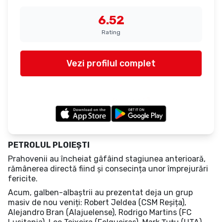
6.52
Rating
Vezi profilul complet
Actualizat la:
18 Jun 2026
powered by
PETROLUL PLOIEȘTI
Prahovenii au încheiat gâfâind stagiunea anterioară,
rămânerea directă fiind și consecința unor împrejurări
fericite.
Acum, galben-albaștrii au prezentat deja un grup
masiv de nou veniți: Robert Jeldea (CSM Reșița),
Alejandro Bran (Alajuelense), Rodrigo Martins (FC