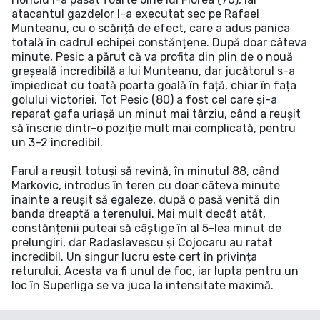
atacantul gazdelor l-a executat sec pe Rafael
Munteanu, cu o scăriță de efect, care a adus panica
totală în cadrul echipei constănțene. După doar câteva
minute, Pesic a părut că va profita din plin de o nouă
greșeală incredibilă a lui Munteanu, dar jucătorul s-a
împiedicat cu toată poarta goală în față, chiar în fața
golului victoriei. Tot Pesic (80) a fost cel care și-a
reparat gafa uriașă un minut mai târziu, când a reușit
să înscrie dintr-o poziție mult mai complicată, pentru
un 3–2 incredibil.
Farul a reușit totuși să revină, în minutul 88, când
Markovic, introdus în teren cu doar câteva minute
înainte a reușit să egaleze, după o pasă venită din
banda dreaptă a terenului. Mai mult decât atât,
constănțenii puteai să câștige în al 5-lea minut de
prelungiri, dar Radaslavescu și Cojocaru au ratat
incredibil. Un singur lucru este cert în privința
returului. Acesta va fi unul de foc, iar lupta pentru un
loc în Superliga se va juca la intensitate maximă.