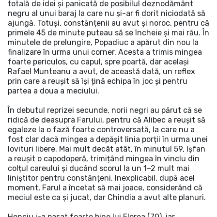
totală de idei și panicată de posibilul deznodământ
negru al unui baraj la care nu și-ar fi dorit niciodată să
ajungă. Totuși, constănțenii au avut și noroc, pentru că
primele 45 de minute puteau să se încheie și mai rău. În
minutele de prelungire, Popadiuc a apărut din nou la
finalizare în urma unui corner. Acesta a trimis mingea
foarte periculos, cu capul, spre poartă, dar același
Rafael Munteanu a avut, de această dată, un reflex
prin care a reușit să își țină echipa în joc și pentru
partea a doua a meciului.
În debutul reprizei secunde, norii negri au părut că se
ridică de deasupra Farului, pentru că Alibec a reușit să
egaleze la o fază foarte controversată, la care nu a
fost clar dacă mingea a depășit linia porții în urma unei
lovituri libere. Mai mult decât atât, în minutul 59, Ișfan
a reușit o capodoperă, trimițând mingea în vinclu din
colțul careului și ducând scorul la un 1–2 mult mai
liniștitor pentru constănțeni. Inexplicabil, după acel
moment, Farul a încetat să mai joace, considerând că
meciul este ca și jucat, dar Chindia a avut alte planuri.
Honciu i-a pasat foarte bine lui Florea (70), iar