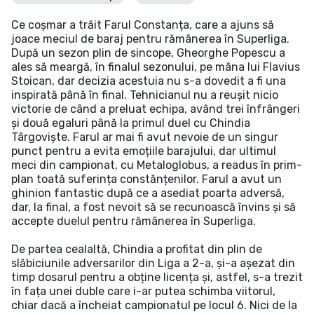
Ce coșmar a trăit Farul Constanța, care a ajuns să
joace meciul de baraj pentru rămânerea în Superliga.
După un sezon plin de sincope, Gheorghe Popescu a
ales să meargă, în finalul sezonului, pe mâna lui Flavius
Stoican, dar decizia acestuia nu s-a dovedit a fi una
inspirată până în final. Tehnicianul nu a reușit nicio
victorie de când a preluat echipa, având trei înfrângeri
și două egaluri până la primul duel cu Chindia
Târgoviște. Farul ar mai fi avut nevoie de un singur
punct pentru a evita emoțiile barajului, dar ultimul
meci din campionat, cu Metaloglobus, a readus în prim-
plan toată suferința constănțenilor. Farul a avut un
ghinion fantastic după ce a asediat poarta adversă,
dar, la final, a fost nevoit să se recunoască învins și să
accepte duelul pentru rămânerea în Superliga.
De partea cealaltă, Chindia a profitat din plin de
slăbiciunile adversarilor din Liga a 2-a, și-a așezat din
timp dosarul pentru a obține licența și, astfel, s-a trezit
în fața unei duble care i-ar putea schimba viitorul,
chiar dacă a încheiat campionatul pe locul 6. Nici de la