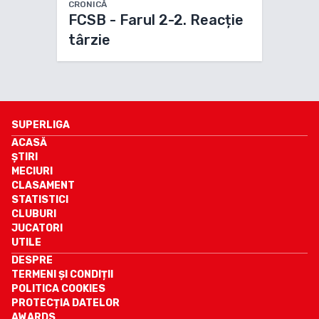
CRONICĂ
FCSB - Farul 2-2. Reacție
târzie
SUPERLIGA
ACASĂ
ȘTIRI
MECIURI
CLASAMENT
STATISTICI
CLUBURI
JUCATORI
UTILE
DESPRE
TERMENI ȘI CONDIȚII
POLITICA COOKIES
PROTECȚIA DATELOR
AWARDS