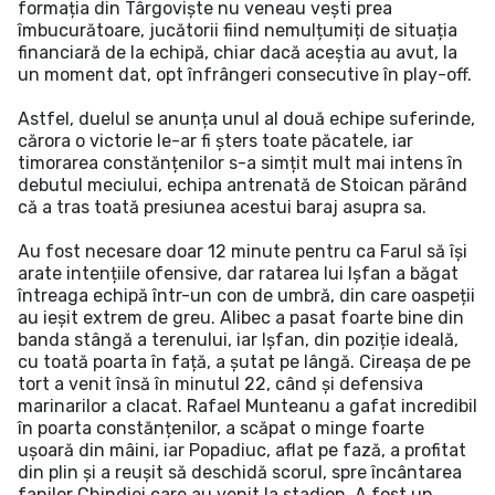
formația din Târgoviște nu veneau vești prea
îmbucurătoare, jucătorii fiind nemulțumiți de situația
financiară de la echipă, chiar dacă aceștia au avut, la
un moment dat, opt înfrângeri consecutive în play-off.
Astfel, duelul se anunța unul al două echipe suferinde,
cărora o victorie le-ar fi șters toate păcatele, iar
timorarea constănțenilor s-a simțit mult mai intens în
debutul meciului, echipa antrenată de Stoican părând
că a tras toată presiunea acestui baraj asupra sa.
Au fost necesare doar 12 minute pentru ca Farul să își
arate intențiile ofensive, dar ratarea lui Ișfan a băgat
întreaga echipă într-un con de umbră, din care oaspeții
au ieșit extrem de greu. Alibec a pasat foarte bine din
banda stângă a terenului, iar Ișfan, din poziție ideală,
cu toată poarta în față, a șutat pe lângă. Cireașa de pe
tort a venit însă în minutul 22, când și defensiva
marinarilor a clacat. Rafael Munteanu a gafat incredibil
în poarta constănțenilor, a scăpat o minge foarte
ușoară din mâini, iar Popadiuc, aflat pe fază, a profitat
din plin și a reușit să deschidă scorul, spre încântarea
fanilor Chindiei care au venit la stadion. A fost un