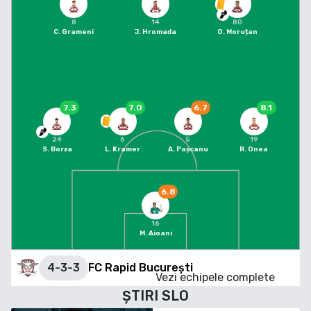
8
14
80
C. Grameni
J. Hromada
O. Moruțan
7.3
7.0
6.7
8.1
24
6
5
19
S. Borza
L. Kramer
A. Pașcanu
R. Onea
6.8
16
M. Aioani
4-3-3
FC Rapid București
Vezi echipele complete
ȘTIRI
SLO