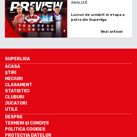
ANALIZĂ
Lucruri de urmărit în etapa a
patra din Superliga
Vezi articol
SUPERLIGA
ACASĂ
ȘTIRI
MECIURI
CLASAMENT
STATISTICI
CLUBURI
JUCATORI
UTILE
DESPRE
TERMENI ȘI CONDIȚII
POLITICA COOKIES
PROTECȚIA DATELOR