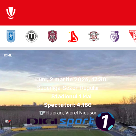
1:2
HOME
RAP
SLO
Luni, 2 martie 2026.
17:30
Luni, 2 martie 2026, 17:30
.
Superliga, Sezon Regular
Stadionul 1 Mai
Spectatori:
4.180
Flueran, Viorel Nicusor