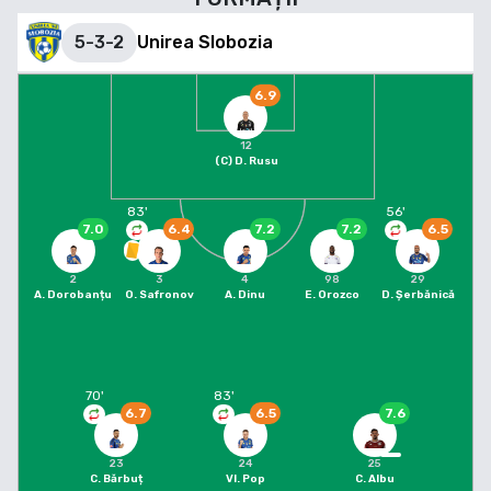
5-3-2
Unirea Slobozia
6.9
12
(C)
D. Rusu
83
'
56
'
7.0
6.4
7.2
7.2
6.5
2
3
4
98
29
A. Dorobanțu
O. Safronov
A. Dinu
E. Orozco
D. Șerbănică
70
'
83
'
6.7
6.5
7.6
23
24
25
C. Bărbuț
Vl. Pop
C. Albu