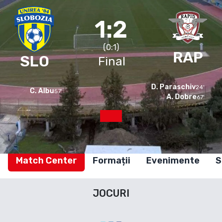
1:2
(
0
:
1
)
RAP
SLO
Final
D. Paraschiv
24
'
C. Albu
57
'
A. Dobre
67
'
Match Center
Formații
Evenimente
S
JOCURI