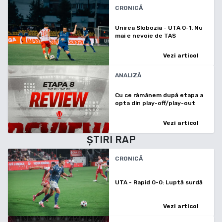
CRONICĂ
Unirea Slobozia - UTA 0-1. Nu
mai e nevoie de TAS
Vezi articol
ANALIZĂ
Cu ce rămânem după etapa a
opta din play-off/play-out
Vezi articol
ȘTIRI
RAP
CRONICĂ
UTA - Rapid 0-0: Luptă surdă
Vezi articol