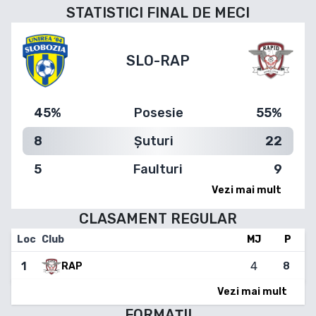
STATISTICI FINAL DE MECI
SLO
-
RAP
45%
Posesie
55%
8
Șuturi
22
5
Faulturi
9
Vezi mai mult
CLASAMENT
REGULAR
Loc
Club
MJ
P
1
4
8
RAP
Vezi mai mult
FORMAȚII