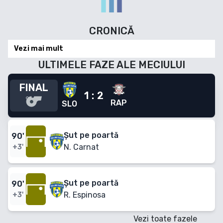
CRONICĂ
Vezi mai mult
ULTIMELE FAZE ALE MECIULUI
FINAL
1
:
2
RAP
SLO
Șut pe poartă
90
'
N. Carnat
+3'
Șut pe poartă
90
'
R. Espinosa
+3'
Vezi toate fazele