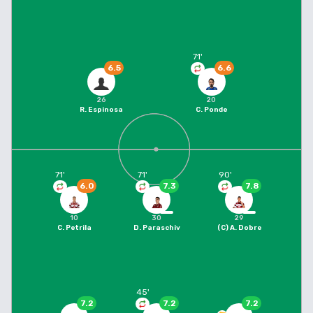
71
'
6.5
6.6
26
20
R. Espinosa
C. Ponde
71
'
71
'
90
'
6.0
7.3
7.8
10
30
29
C. Petrila
D. Paraschiv
(C)
A. Dobre
45
'
7.2
7.2
7.2