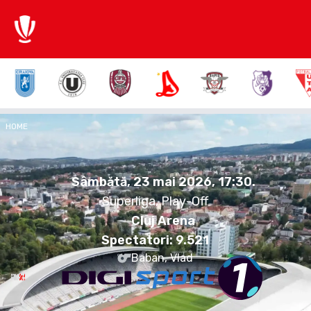
1:1
HOME
UCJ
DIN
Sâmbătă, 23 mai 2026.
17:30
Sâmbătă, 23 mai 2026, 17:30
.
Superliga, Play-Off
Cluj Arena
Spectatori:
9.521
Baban, Vlad